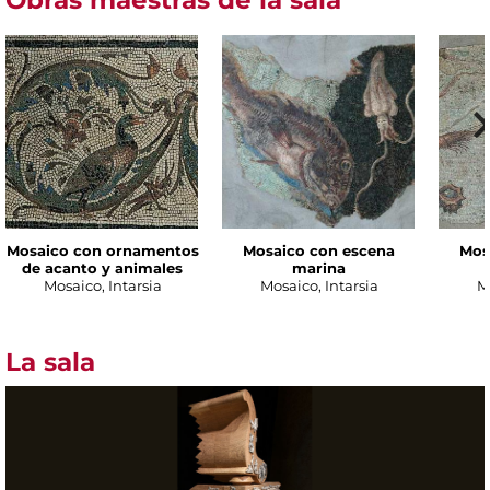
Mosaico con ornamentos
Mosaico con escena
Mos
de acanto y animales
marina
Mosaico, Intarsia
Mosaico, Intarsia
M
La sala