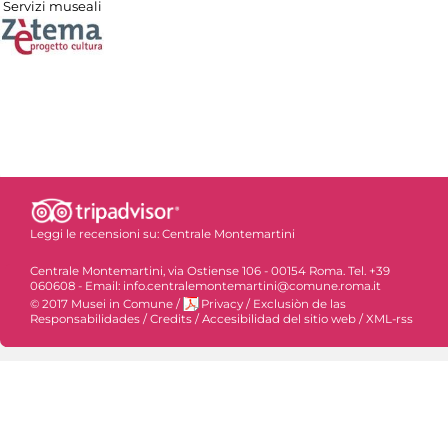
Servizi museali
Leggi le recensioni su:
Centrale Montemartini
Centrale Montemartini, via Ostiense 106 - 00154 Roma. Tel. +39
060608 - Email: info.centralemontemartini@comune.roma.it
© 2017 Musei in Comune
/
Privacy
/
Exclusiòn de las
Responsabilidades
/
Credits
/
Accesibilidad del sitio web
/
XML-rss