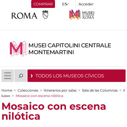
COMPRAR
Acceder
MUSEI CAPITOLINI CENTRALE
MONTEMARTINI
TODOS LOS MUSEOS CÍVICOS
Home
>
Colecciones
>
Itinerarios por salas
>
Sala de las Columnas
>
Il
You are here
lusso
>
Mosaico con escena nilótica
Mosaico con escena
nilótica