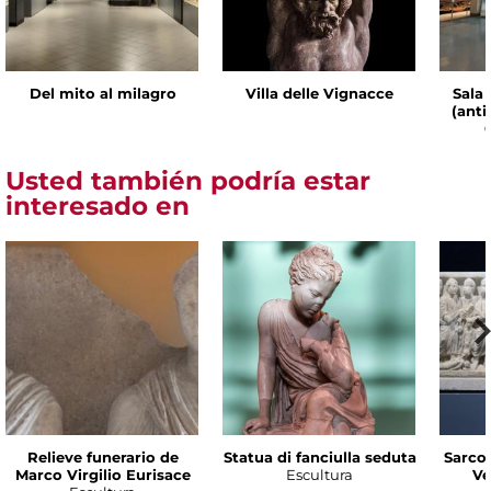
Del mito al milagro
Villa delle Vignacce
Sala 
(ant
Usted también podría estar
interesado en
Relieve funerario de
Statua di fanciulla seduta
Sarco
Marco Virgilio Eurisace
Escultura
Ve