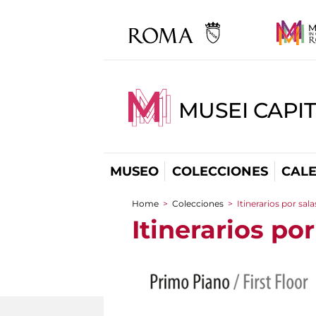
MUSEI CAPI
MUSEO
COLECCIONES
CAL
Home
>
Colecciones
>
Itinerarios por sala
You are here
Itinerarios por