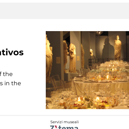
tivos
f the
s in the
Servizi museali