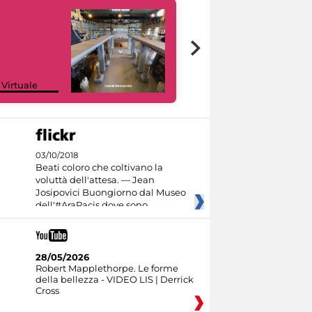
Google Arts &
 Virtuale
Culture
03/10/2018
Beati coloro che coltivano la
voluttà dell'attesa. — Jean
Josipovici Buongiorno dal Museo
dell'#AraPacis dove sono
28/05/2026
Robert Mapplethorpe. Le forme
della bellezza - VIDEO LIS | Derrick
Cross