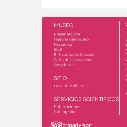
MUSEO
Presentazione
I
Historia del museo
Restauros
S
Staff
El Sistema de Museos
Carta de los servicios
Newsletter
SITIO
La central eléctrica
SERVICIOS SCIENTÍFICOS
Publicaciones
Bibliografía
Permiso para tomar fotografías