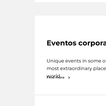
Eventos corpora
Unique events in some o
most extraordinary place
world.
Find more