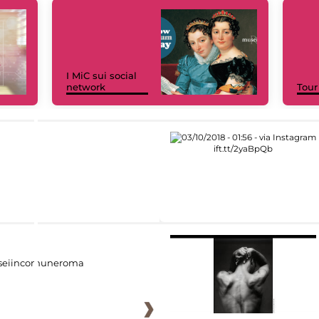
I MiC sui social
network
Tour
eiincomuneroma