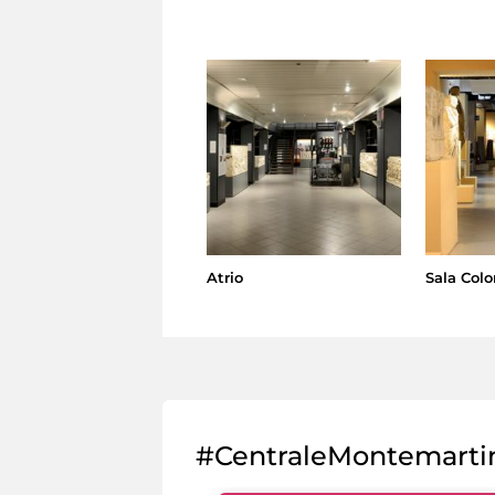
Atrio
Sala Col
#CentraleMontemarti