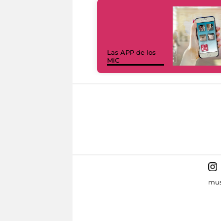
Las APP de los
MiC
mus