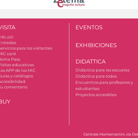
VISITA
EVENTOS
nfo útil
Entradas
EXHIBICIONES
ervicios para los visitantes
MIC card
Roma Pass
DIDATTICA
Visitas educativas
Didáctica para las escuelas
Las APP de los MiC
Guias y catálogos
Didáctica para todos
Accesibilidad
Encuentros para profesores y
Tu comentario
estudiantes
Proyectos accesibles
BUY
Centrale Montemartini, via Ost