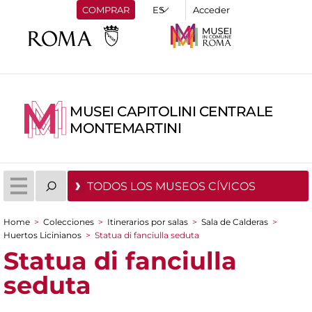
COMPRAR
Acceder
MUSEI CAPITOLINI CENTRALE
MONTEMARTINI
TODOS LOS MUSEOS CÍVICOS
Home
>
Colecciones
>
Itinerarios por salas
>
Sala de Calderas
>
You are here
Huertos Licinianos
>
Statua di fanciulla seduta
Statua di fanciulla
seduta