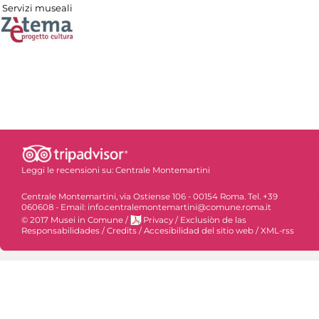
Servizi museali
Leggi le recensioni su:
Centrale Montemartini
Centrale Montemartini, via Ostiense 106 - 00154 Roma. Tel. +39
060608 - Email: info.centralemontemartini@comune.roma.it
© 2017 Musei in Comune
/
Privacy
/
Exclusiòn de las
Responsabilidades
/
Credits
/
Accesibilidad del sitio web
/
XML-rss