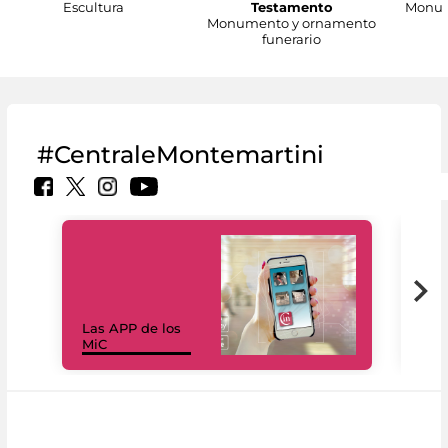
Escultura
Testamento
Monum
Monumento y ornamento
funerario
#CentraleMontemartini
Las APP de los
I Mi
MiC
net