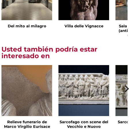
Del mito al milagro
Villa delle Vignacce
Sala 
(ant
Usted también podría estar
interesado en
Relieve funerario de
Sarcofago con scene del
Sarco
Marco Virgilio Eurisace
Vecchio e Nuovo