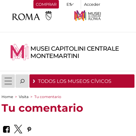
COMPRAR
Acceder
MUSEI CAPITOLINI CENTRALE
MONTEMARTINI
TODOS LOS MUSEOS CÍVICOS
Home
>
Visita
>
Tu comentario
You are here
Tu comentario