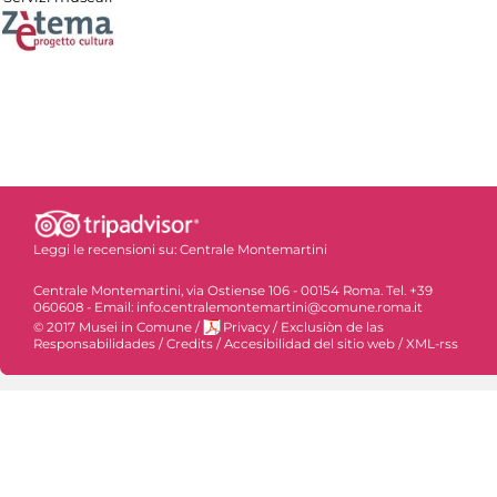
Leggi le recensioni su:
Centrale Montemartini
Centrale Montemartini, via Ostiense 106 - 00154 Roma. Tel. +39
060608 - Email: info.centralemontemartini@comune.roma.it
© 2017 Musei in Comune
/
Privacy
/
Exclusiòn de las
Responsabilidades
/
Credits
/
Accesibilidad del sitio web
/
XML-rss