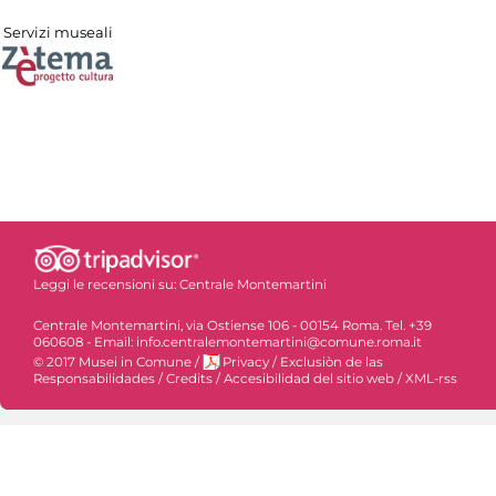
Servizi museali
Leggi le recensioni su:
Centrale Montemartini
Centrale Montemartini, via Ostiense 106 - 00154 Roma. Tel. +39
060608 - Email: info.centralemontemartini@comune.roma.it
© 2017 Musei in Comune
/
Privacy
/
Exclusiòn de las
Responsabilidades
/
Credits
/
Accesibilidad del sitio web
/
XML-rss