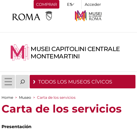
COMPRAR
Acceder
MUSEI CAPITOLINI CENTRALE
MONTEMARTINI
TODOS LOS MUSEOS CÍVICOS
Home
>
Museo
>
Carta de los servicios
You are here
Carta de los servicios
Presentación