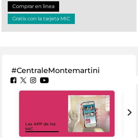
Comprar en linea
Gratis con la tarjeta MIC
#CentraleMontemartini
Las APP de los
I Mi
MiC
net