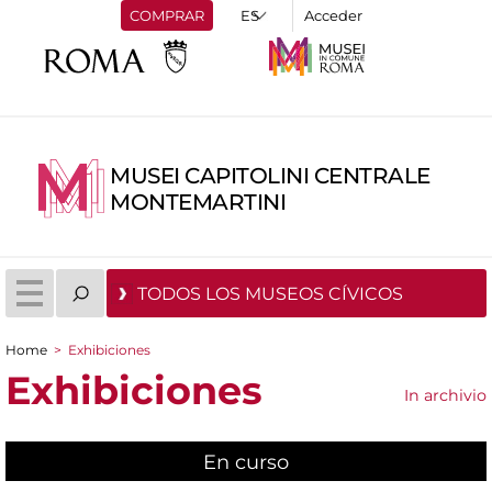
COMPRAR
Acceder
MUSEI CAPITOLINI CENTRALE
MONTEMARTINI
TODOS LOS MUSEOS CÍVICOS
Home
>
Exhibiciones
You are here
Exhibiciones
In archivio
En curso
(active tab)