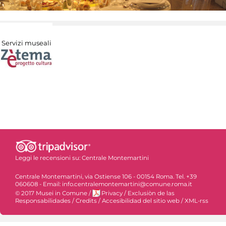
Servizi museali
Leggi le recensioni su:
Centrale Montemartini
Centrale Montemartini, via Ostiense 106 - 00154 Roma. Tel. +39
060608 - Email: info.centralemontemartini@comune.roma.it
© 2017 Musei in Comune
/
Privacy
/
Exclusiòn de las
Responsabilidades
/
Credits
/
Accesibilidad del sitio web
/
XML-rss