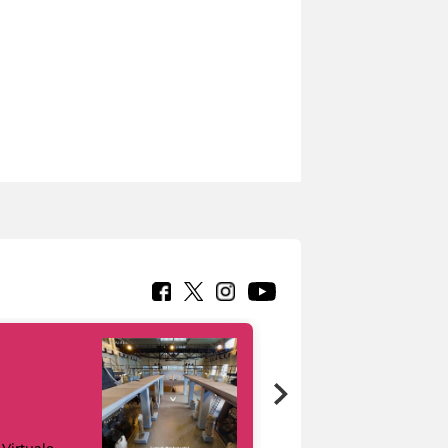
Google Arts &
 Virtuale
Culture