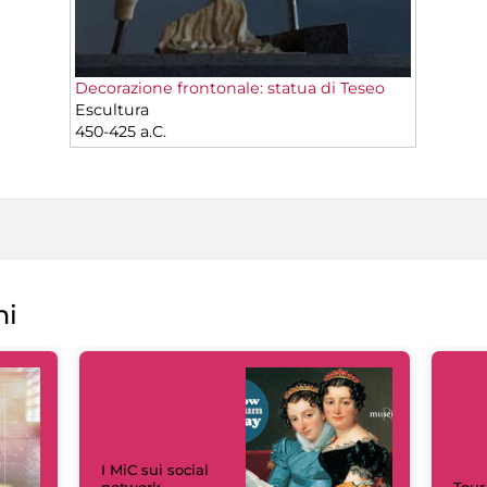
Decorazione frontonale: statua di Teseo
Escultura
450-425 a.C.
ni
I MiC sui social
network
Tour