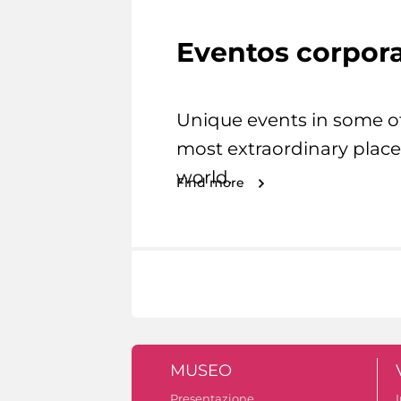
Eventos corpora
Unique events in some o
most extraordinary place
world.
Find more
MUSEO
Presentazione
I