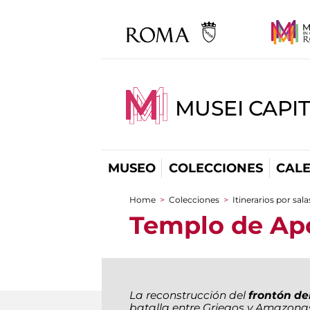
MUSEI CAPI
MUSEO
COLECCIONES
CAL
Home
>
Colecciones
>
Itinerarios por sala
You are here
Templo de Ap
La reconstrucción del
frontón de
batalla entre Griegos y Amazonas