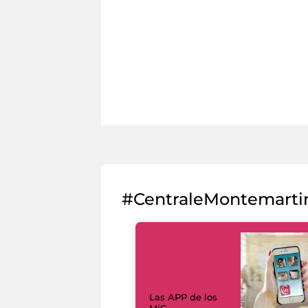
#CentraleMontemarti
Las APP de los
MiC