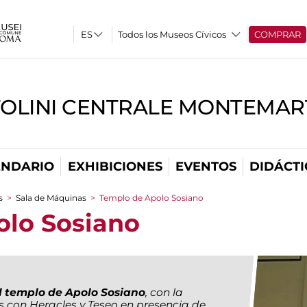
Todos los Museos Cívicos
COMPRAR
TOLINI CENTRALE MONTEMART
ENDARIO
EXHIBICIONES
EVENTOS
DIDÁCTI
s
>
Sala de Máquinas
>
Templo de Apolo Sosiano
olo Sosiano
l templo de Apolo Sosiano
, con la
 con Heracles y Teseo en presencia de