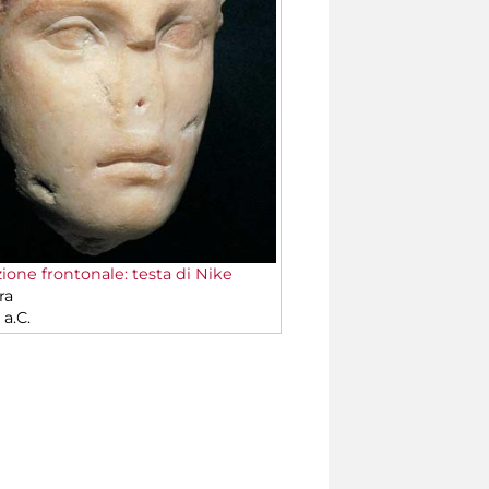
ione frontonale: testa di Nike
ra
a.C.