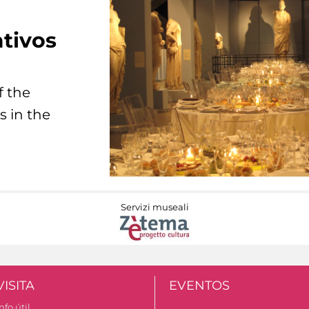
tivos
f the
s in the
Servizi museali
VISITA
EVENTOS
nfo útil