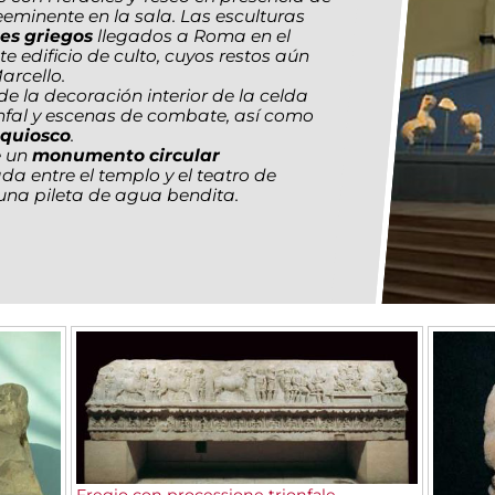
eminente en la sala. Las esculturas
les griegos
llegados a Roma en el
 edificio de culto, cuyos restos aún
arcello.
e la decoración interior de la celda
nfal y escenas de combate, así como
quiosco
.
e un
monumento circular
da entre el templo y el teatro de
 una pileta de agua bendita.
Fregio con processione trionfale