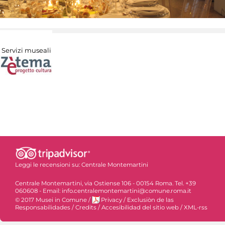
Servizi museali
Leggi le recensioni su:
Centrale Montemartini
Centrale Montemartini, via Ostiense 106 - 00154 Roma. Tel. +39
060608 - Email: info.centralemontemartini@comune.roma.it
© 2017 Musei in Comune
/
Privacy
/
Exclusiòn de las
Responsabilidades
/
Credits
/
Accesibilidad del sitio web
/
XML-rss