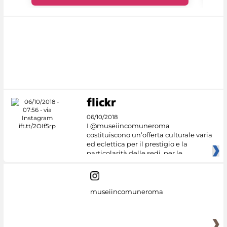
06/10/2018
I @museiincomuneroma
costituiscono un’offerta culturale varia
ed eclettica per il prestigio e la
particolarità delle sedi, per le
museiincomuneroma