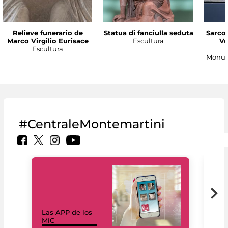
Relieve funerario de
Statua di fanciulla seduta
Sarco
Marco Virgilio Eurisace
Escultura
Ve
Escultura
Monum
#CentraleMontemartini
Las APP de los
I Mi
MiC
net