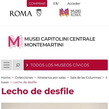
COMPRAR
Acceder
MUSEI CAPITOLINI CENTRALE
MONTEMARTINI
TODOS LOS MUSEOS CÍVICOS
Home
>
Colecciones
>
Itinerarios por salas
>
Sala de las Columnas
>
Il
You are here
lusso
>
Lecho de desfile
Lecho de desfile