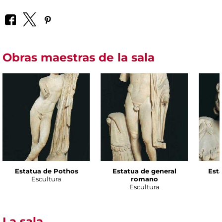
Obras maestras de la sala
Estatua de Pothos
Estatua de general
Esta
Escultura
romano
Escultura
La sala