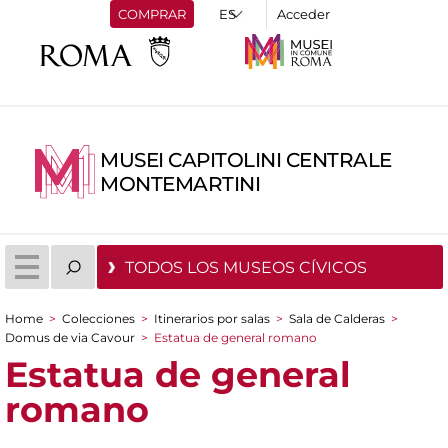
COMPRAR
Acceder
MUSEI CAPITOLINI CENTRALE
MONTEMARTINI
TODOS LOS MUSEOS CÍVICOS
Home
>
Colecciones
>
Itinerarios por salas
>
Sala de Calderas
>
You are here
Domus de via Cavour
>
Estatua de general romano
Estatua de general
romano