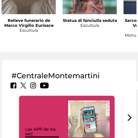
Relieve funerario de
Statua di fanciulla seduta
Sarco
Marco Virgilio Eurisace
Escultura
Ve
Escultura
Monum
#CentraleMontemartini
Las APP de los
I Mi
MiC
net