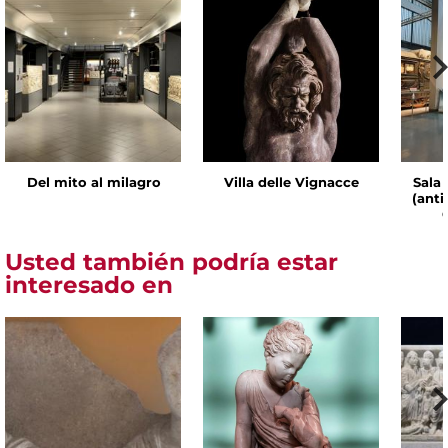
Del mito al milagro
Villa delle Vignacce
Sala 
(ant
Usted también podría estar
interesado en