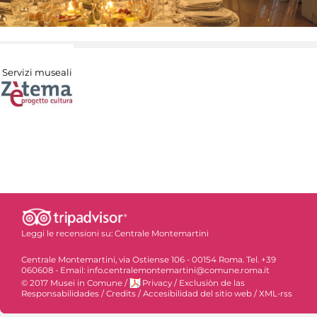
Servizi museali
Leggi le recensioni su:
Centrale Montemartini
Centrale Montemartini, via Ostiense 106 - 00154 Roma. Tel. +39
060608 - Email: info.centralemontemartini@comune.roma.it
© 2017 Musei in Comune
/
Privacy
/
Exclusiòn de las
Responsabilidades
/
Credits
/
Accesibilidad del sitio web
/
XML-rss