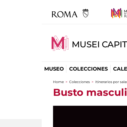
MUSEI CAPI
MUSEO
COLECCIONES
CAL
Home
>
Colecciones
>
Itinerarios por sala
You are here
Busto mascul