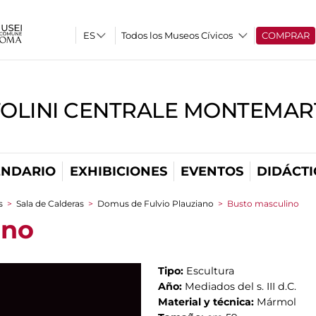
Todos los Museos Cívicos
COMPRAR
TOLINI CENTRALE MONTEMART
ENDARIO
EXHIBICIONES
EVENTOS
DIDÁCTI
s
>
Sala de Calderas
>
Domus de Fulvio Plauziano
>
Busto masculino
ino
Tipo:
Escultura
Año:
Mediados del s. III d.C.
Material y técnica:
Mármol