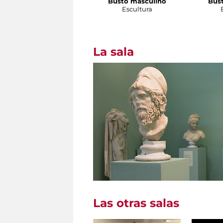
Busto masculino
Bust
Escultura
La sala
Las otras salas