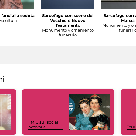
 fanciulla seduta
Sarcofago con scene del
Sarcofago con 
Escultura
Vecchio e Nuovo
Marsia
Testamento
Monumento y o
Monumento y ornamento
funerari
funerario
ni
I MiC sui social
network
Tour