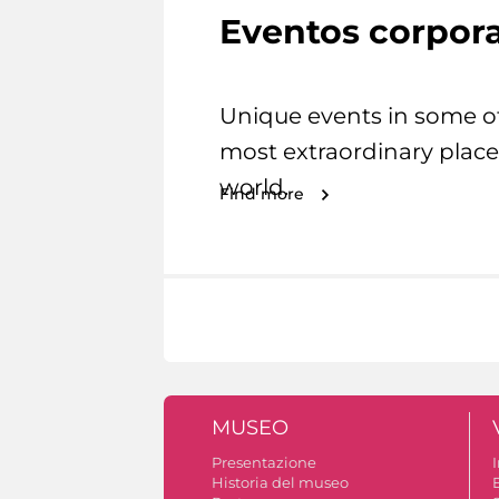
Eventos corpora
Unique events in some o
most extraordinary place
world.
Find more
MUSEO
Presentazione
I
Historia del museo