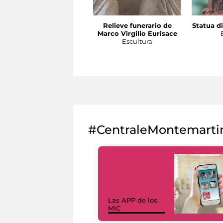
Relieve funerario de
Statua di
Marco Virgilio Eurisace
Escultura
#CentraleMontemarti
Las APP de los
MiC