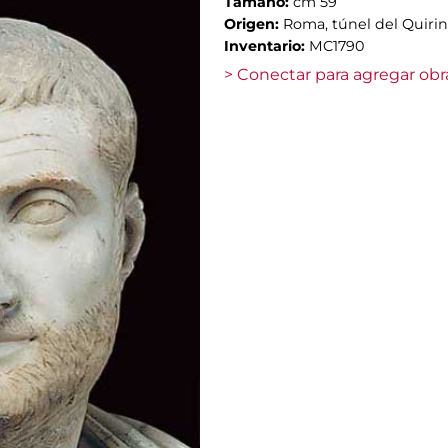
Tamaño:
cm 59
Origen:
Roma, túnel del Quirina
Inventario:
MC1790
> Conectar para agregar obr