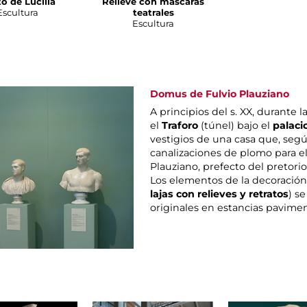
o de Lucilla
Relieve con máscaras
Escultura
teatrales
Escultura
Domus de Fulvio Plauziano
A principios del s. XX, durante l
el
Traforo
(túnel) bajo el
palaci
vestigios de una casa que, según
canalizaciones de plomo para el
Plauziano, prefecto del pretori
Los elementos de la decoración 
lajas con relieves y retratos
) s
originales en estancias pavim