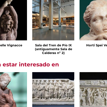
delle Vignacce
Sala del Tren de Pío IX
Horti Spei V
(antiguamente Sala de
Calderas nº 2)
 estar interesado en