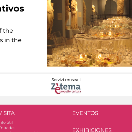
tivos
f the
s in the
Servizi museali
VISITA
EVENTOS
nfo útil
Entradas
EXHIBICIONES