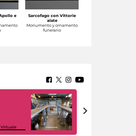
Apollo e
Sarcofago con Vittorie
Sarcofago con clipeo
alate
sorretto da eroti alati
rnamento
Monumento y ornamento
Monumento y ornament
o
funerario
funerario
Google Arts &
 Virtuale
Culture