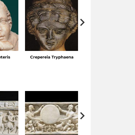
eteris
Crepereia Tryphaena
Huertos del Esquilino, v
Ariosto