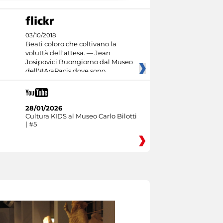
03/10/2018
Beati coloro che coltivano la
voluttà dell'attesa. — Jean
Josipovici Buongiorno dal Museo
dell'#AraPacis dove sono
28/01/2026
Cultura KIDS al Museo Carlo Bilotti
| #5