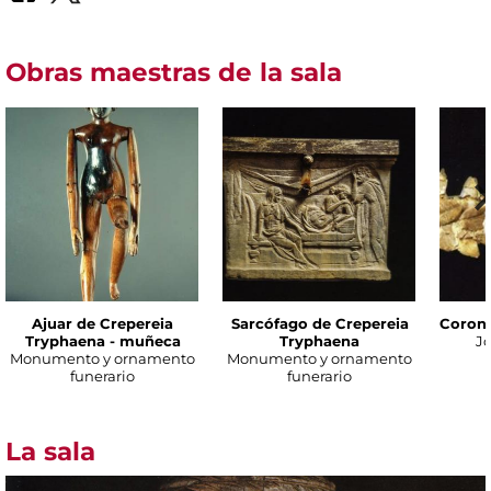
Obras maestras de la sala
Ajuar de Crepereia
Sarcófago de Crepereia
Corona
Tryphaena - muñeca
Tryphaena
Jo
Monumento y ornamento
Monumento y ornamento
funerario
funerario
La sala