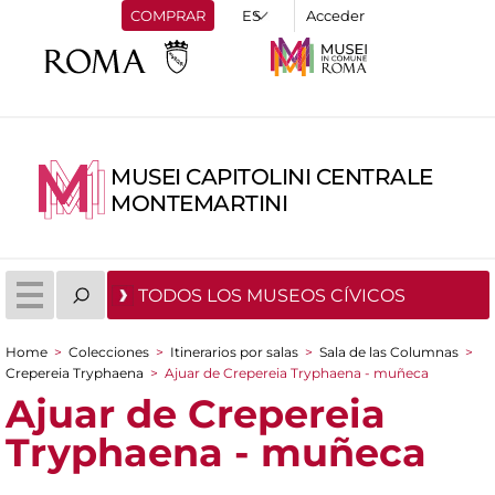
COMPRAR
Acceder
MUSEI CAPITOLINI CENTRALE
MONTEMARTINI
TODOS LOS MUSEOS CÍVICOS
Home
>
Colecciones
>
Itinerarios por salas
>
Sala de las Columnas
>
You are here
Crepereia Tryphaena
>
Ajuar de Crepereia Tryphaena - muñeca
Ajuar de Crepereia
Tryphaena - muñeca