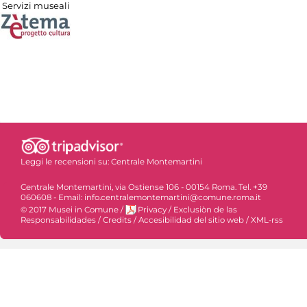
Servizi museali
Leggi le recensioni su:
Centrale Montemartini
Centrale Montemartini, via Ostiense 106 - 00154 Roma. Tel. +39
060608 - Email: info.centralemontemartini@comune.roma.it
© 2017 Musei in Comune
/
Privacy
/
Exclusiòn de las
Responsabilidades
/
Credits
/
Accesibilidad del sitio web
/
XML-rss