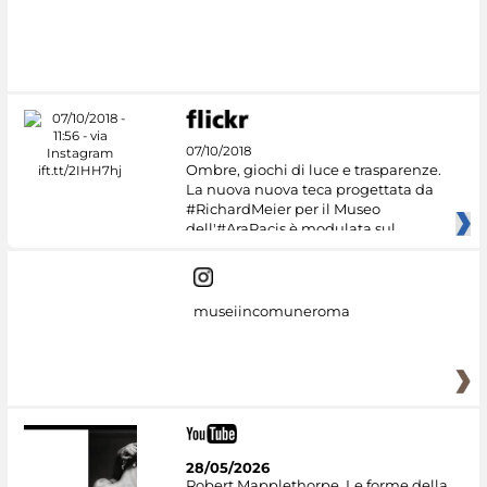
07/10/2018
Ombre, giochi di luce e trasparenze.
La nuova nuova teca progettata da
#RichardMeier per il Museo
dell'#AraPacis è modulata sul
museiincomuneroma
28/05/2026
Robert Mapplethorpe. Le forme della