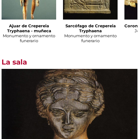
Ajuar de Crepereia
Sarcófago de Crepereia
Corona
Tryphaena - muñeca
Tryphaena
Jo
Monumento y ornamento
Monumento y ornamento
funerario
funerario
La sala