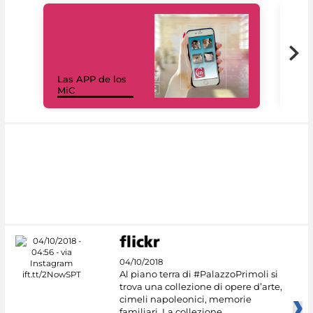
Las APP de los
I Mi
MiC
net
04/10/2018
Al piano terra di #PalazzoPrimoli si
trova una collezione di opere d’arte,
cimeli napoleonici, memorie
familiari. La collezione