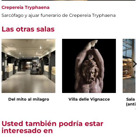
Crepereia Tryphaena
Sarcófago y ajuar funerario de Crepereia Tryphaena
Las otras salas
Del mito al milagro
Villa delle Vignacce
Sala 
(ant
Usted también podría estar
interesado en