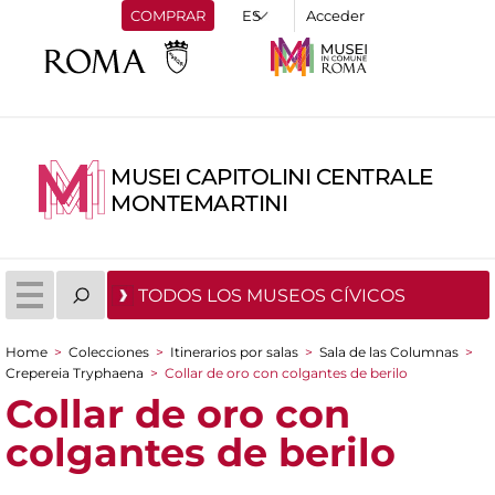
COMPRAR
Acceder
MUSEI CAPITOLINI CENTRALE
MONTEMARTINI
TODOS LOS MUSEOS CÍVICOS
Home
>
Colecciones
>
Itinerarios por salas
>
Sala de las Columnas
>
You are here
Crepereia Tryphaena
>
Collar de oro con colgantes de berilo
Collar de oro con
colgantes de berilo