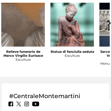
Relieve funerario de
Statua di fanciulla seduta
Sarco
Marco Virgilio Eurisace
Escultura
Ve
Escultura
Monum
#CentraleMontemartini