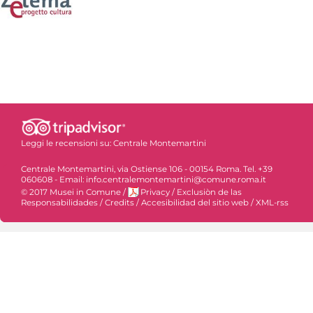
Leggi le recensioni su:
Centrale Montemartini
Centrale Montemartini, via Ostiense 106 - 00154 Roma. Tel. +39
060608 - Email: info.centralemontemartini@comune.roma.it
© 2017 Musei in Comune
/
Privacy
/
Exclusiòn de las
Responsabilidades
/
Credits
/
Accesibilidad del sitio web
/
XML-rss