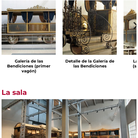
Galería de las
Detalle de la Galería de
La
Bendiciones (primer
las Bendiciones
(s
vagón)
La sala