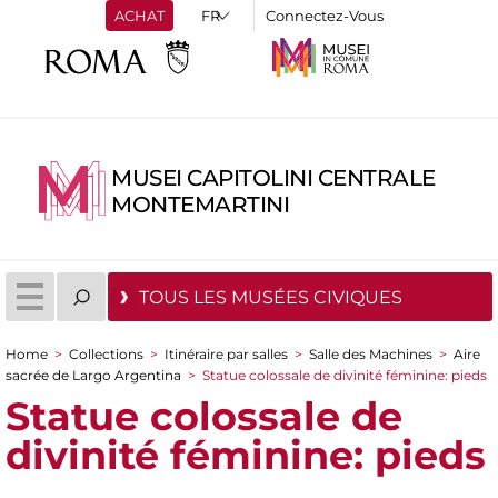
ACHAT
Connectez-Vous
MUSEI CAPITOLINI CENTRALE
MONTEMARTINI
TOUS LES MUSÉES CIVIQUES
Home
>
Collections
>
Itinéraire par salles
>
Salle des Machines
>
Aire
You are here
sacrée de Largo Argentina
>
Statue colossale de divinité féminine: pieds
Statue colossale de
divinité féminine: pieds