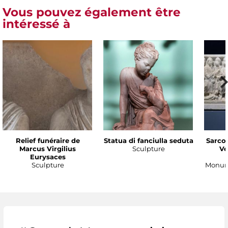
Vous pouvez également être
intéressé à
Relief funéraire de
Statua di fanciulla seduta
Sarco
Marcus Virgilius
Sculpture
Ve
Eurysaces
Sculpture
Monume