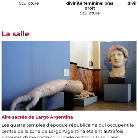
Sculpture
divinité féminine: bras
divin
droit
Sculpture
La salle
Aire sacrée de Largo Argentina
Les quatre temples d’époque républicaine qui occupent le
centre de la zone de Largo Argentina étaient autrefois
entourés d’une vaste colonnade rectangulaire; dans