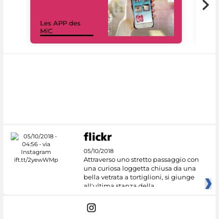
Les APP des
Les
MiC
rés
05/10/2018
Attraverso uno stretto passaggio con
una curiosa loggetta chiusa da una
bella vetrata a tortiglioni, si giunge
all'ultima stanza della