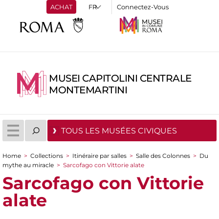
ACHAT
Connectez-Vous
MUSEI CAPITOLINI CENTRALE
MONTEMARTINI
TOUS LES MUSÉES CIVIQUES
Home
>
Collections
>
Itinéraire par salles
>
Salle des Colonnes
>
Du
You are here
mythe au miracle
>
Sarcofago con Vittorie alate
Sarcofago con Vittorie
alate