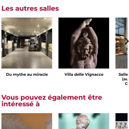
Les autres salles
Du mythe au miracle
Villa delle Vignacce
Salle
(au
Ch
Vous pouvez également être
intéressé à