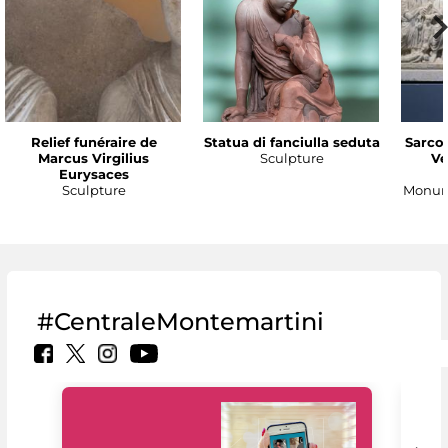
Relief funéraire de
Statua di fanciulla seduta
Sarco
Marcus Virgilius
Sculpture
Ve
Eurysaces
Sculpture
Monume
#CentraleMontemartini