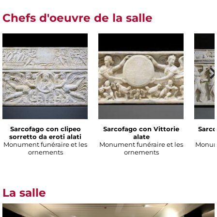
Chefs d'oeuvre de la salle
Sarcofago con clipeo
Sarcofago con Vittorie
Sarco
sorretto da eroti alati
alate
Monument funéraire et les
Monument funéraire et les
Monume
ornements
ornements
La salle