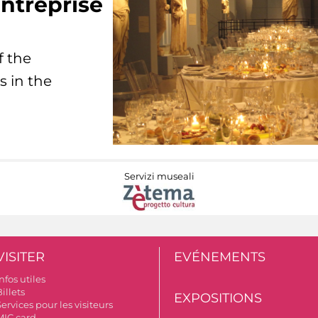
ntreprise
f the
s in the
Servizi museali
VISITER
EVÉNEMENTS
nfos utiles
illets
EXPOSITIONS
ervices pour les visiteurs
MIC card