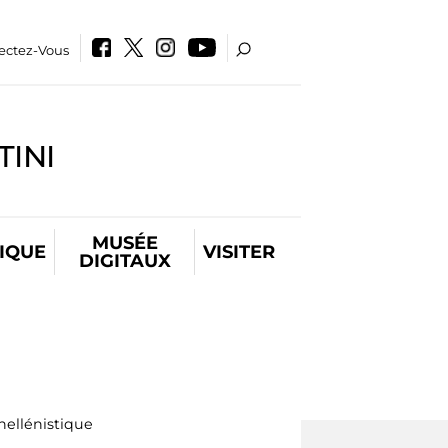
ectez-Vous
INI
MUSÉE
IQUE
VISITER
DIGITAUX
hellénistique