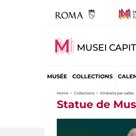
MUSEI CAPI
MUSÉE
COLLECTIONS
CALE
Home
>
Collections
>
Itinéraire par salles
You are here
Statue de Mus