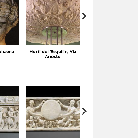
yphaena
Horti de l’Esquilin, Via
Monuments funéraires 
Ariosto
Nécropole Ostiense