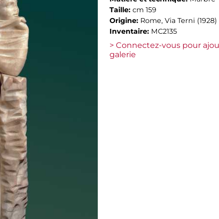
Taille:
cm 159
Origine:
Rome, Via Terni (1928)
Inventaire:
MC2135
> Connectez-vous pour ajou
galerie