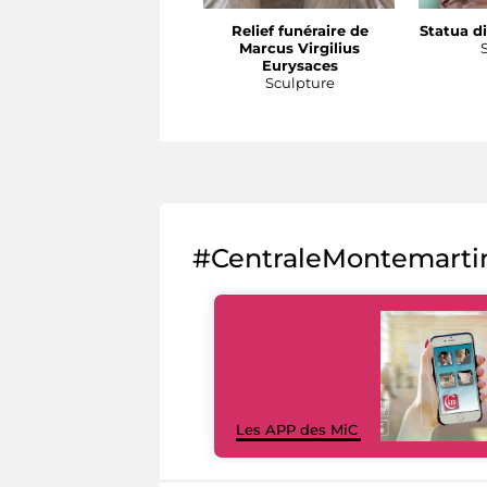
Relief funéraire de
Statua di
Marcus Virgilius
Eurysaces
Sculpture
#CentraleMontemarti
Les APP des MiC