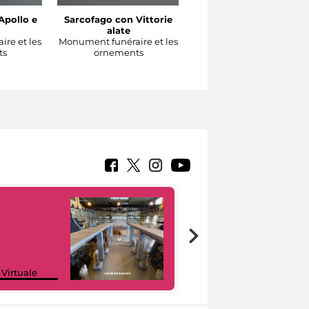
Apollo e
Sarcofago con Vittorie
Sarcofago con clipeo
alate
sorretto da eroti alati
re et les
Monument funéraire et les
Monument funéraire et l
ts
ornements
ornements
Google Arts &
 Virtuale
Culture