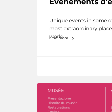
Evénements d'e
Unique events in some o
most extraordinary place
world.
Find more
MUSÉE
Presentazione
I
Histoire du musée
B
Restaurations
S
Equipe