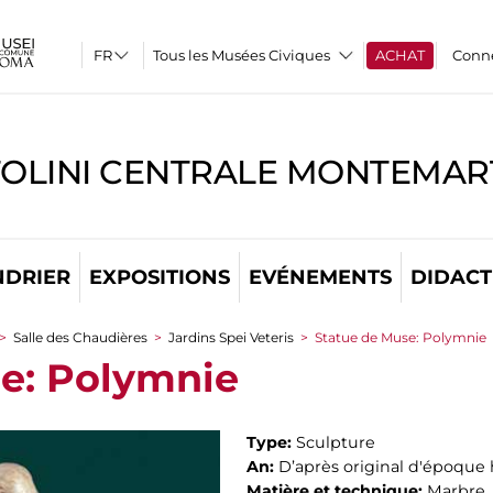
Tous les Musées Civiques
ACHAT
Conn
TOLINI CENTRALE MONTEMART
NDRIER
EXPOSITIONS
EVÉNEMENTS
DIDACT
>
Salle des Chaudières
>
Jardins Spei Veteris
>
Statue de Muse: Polymnie
e: Polymnie
Type:
Sculpture
An:
D’après original d'époque 
Matière et technique:
Marbre