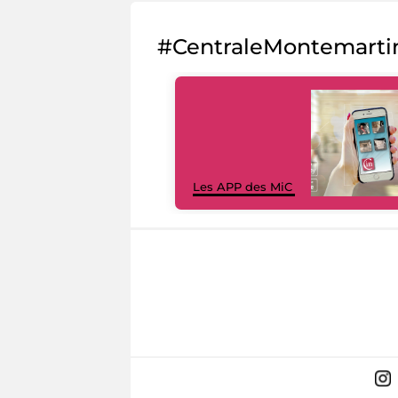
#CentraleMontemarti
Les APP des MiC