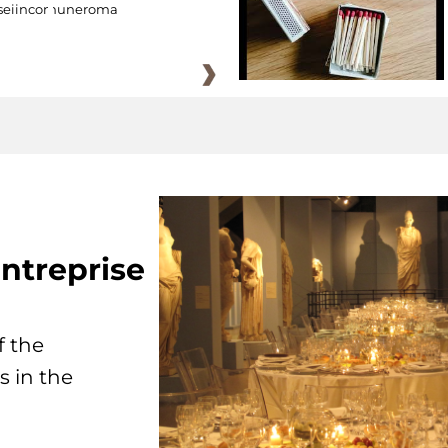
eiincomuneroma
ntreprise
f the
s in the