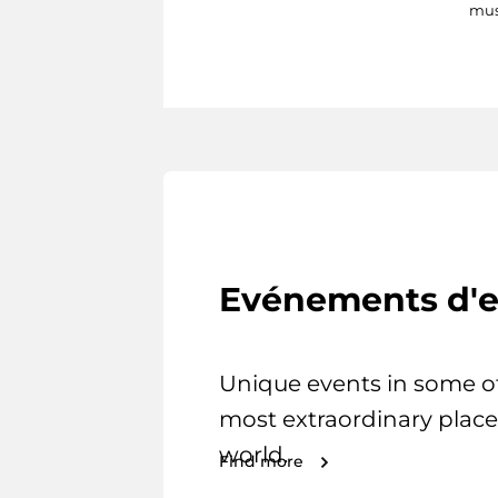
mus
Evénements d'e
Unique events in some o
most extraordinary place
world.
Find more