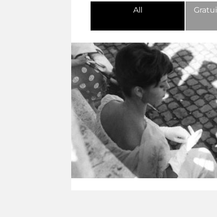
All
Gratui