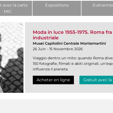
t avec la carte
Expositions
Evéneme
MIC
Moda in luce 1955-1975. Roma fr
industriale
Musei Capitolini Centrale Montemartini
26 Juin - 15 Novembre 2026
Viaggio dentro un mito: quando Roma diven
150 fotografie, filmati e abiti originali, un’e
influenza il pianeta.
Acheter en ligne
Gratuit avec la