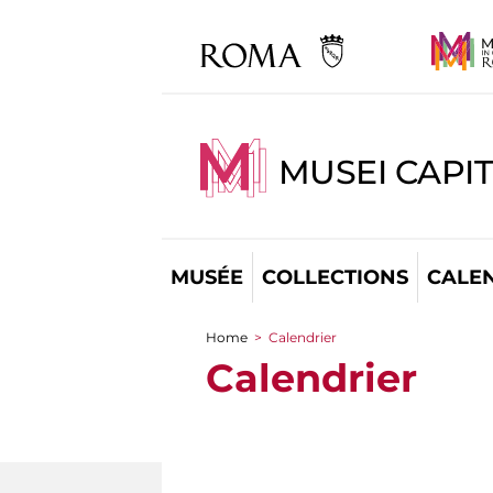
MUSEI CAPI
MUSÉE
COLLECTIONS
CALE
Home
>
Calendrier
You are here
Calendrier