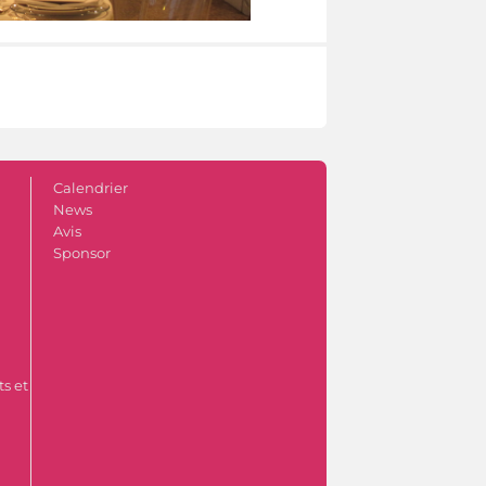
Calendrier
News
Avis
Sponsor
s et