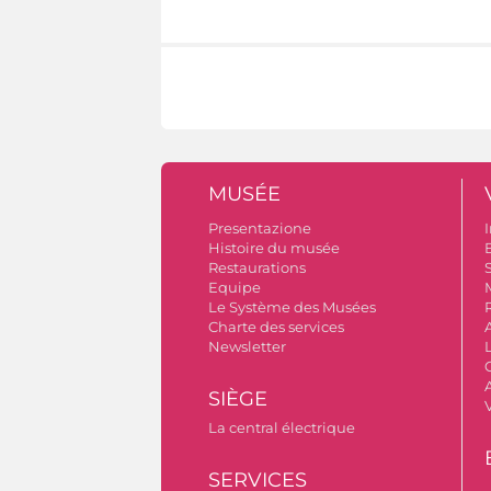
MUSÉE
Presentazione
I
Histoire du musée
B
Restaurations
S
Equipe
Le Système des Musées
Charte des services
Newsletter
A
SIÈGE
La central électrique
SERVICES