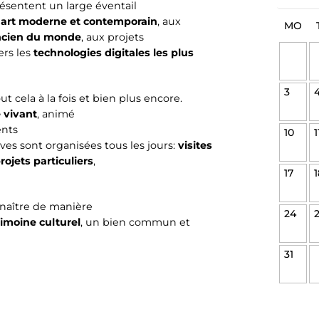
ésentent un large éventail
'
art moderne et contemporain
, aux
MO
ncien du monde
, aux projets
ers les
technologies digitales les plus
3
t cela à la fois et bien plus encore.
 vivant
, animé
ents
10
1
ves sont organisées tous les jours:
visites
rojets particuliers
,
17
1
nnaître de manière
24
rimoine culturel
, un bien commun et
31