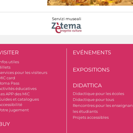
Servizi museali
VISITER
EVÉNEMENTS
nfos utiles
illets
EXPOSITIONS
ervices pour les visiteurs
MIC card
Roma Pass
DIDATTICA
Activités éducatives
Didactique pour les écoles
Les APP des MiC
Guides et catalogues
Didactique pour tous
ccessibilité
Rencontres pour les enseignant
Votre jugement
les étudiants
Projets accessibles
BUY