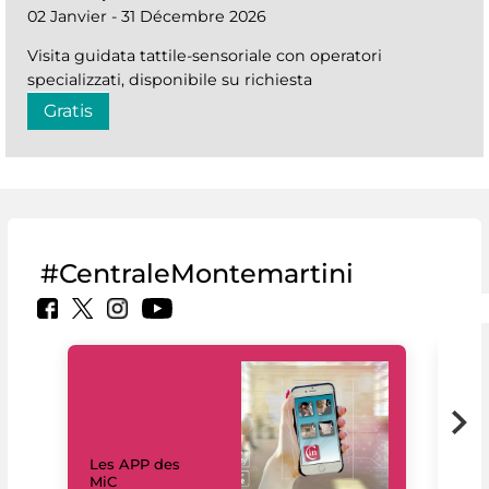
02 Janvier - 31 Décembre 2026
Visita guidata tattile-sensoriale con operatori
specializzati, disponibile su richiesta
Gratis
#CentraleMontemartini
Les APP des
Les
MiC
rés