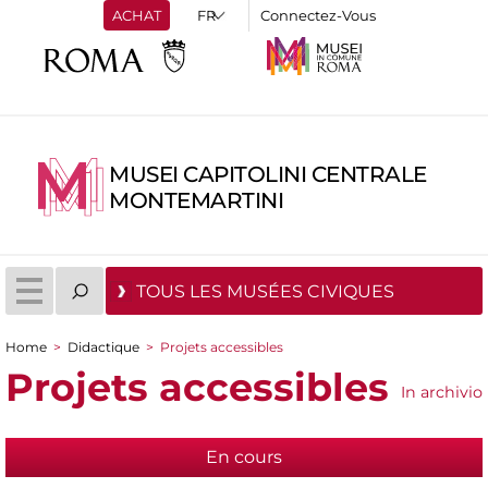
ACHAT
Connectez-Vous
MUSEI CAPITOLINI CENTRALE
MONTEMARTINI
TOUS LES MUSÉES CIVIQUES
Home
>
Didactique
>
Projets accessibles
You are here
Projets accessibles
In archivio
En cours
(active tab)