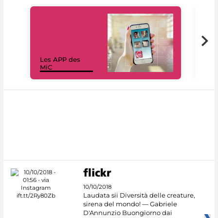
Les APP des
Les
MiC
rés
10/10/2018
Laudata sii Diversità delle creature,
sirena del mondo! — Gabriele
D'Annunzio Buongiorno dai