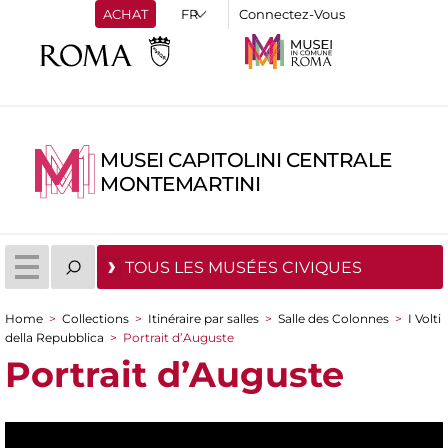
ACHAT
Connectez-Vous
MUSEI CAPITOLINI CENTRALE
MONTEMARTINI
TOUS LES MUSÉES CIVIQUES
Home
>
Collections
>
Itinéraire par salles
>
Salle des Colonnes
>
I Volti
You are here
della Repubblica
>
Portrait d’Auguste
Portrait d’Auguste