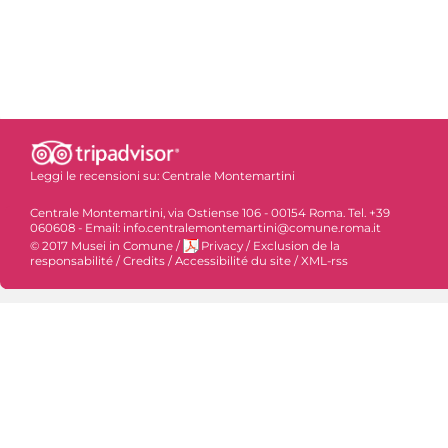
Leggi le recensioni su:
Centrale Montemartini
Centrale Montemartini, via Ostiense 106 - 00154 Roma. Tel. +39
060608 - Email: info.centralemontemartini@comune.roma.it
© 2017 Musei in Comune
/
Privacy
/
Exclusion de la
responsabilité
/
Credits
/
Accessibilité du site
/
XML-rss