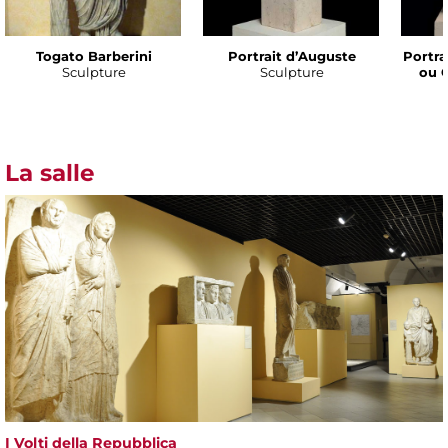
Togato Barberini
Portrait d’Auguste
Portra
Sculpture
Sculpture
ou 
La salle
I Volti della Repubblica