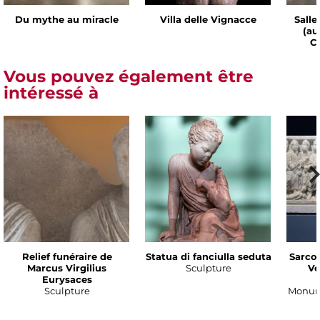
Du mythe au miracle
Villa delle Vignacce
Salle
(au
Ch
Vous pouvez également être
intéressé à
Relief funéraire de
Statua di fanciulla seduta
Sarco
Marcus Virgilius
Sculpture
Ve
Eurysaces
Sculpture
Monume