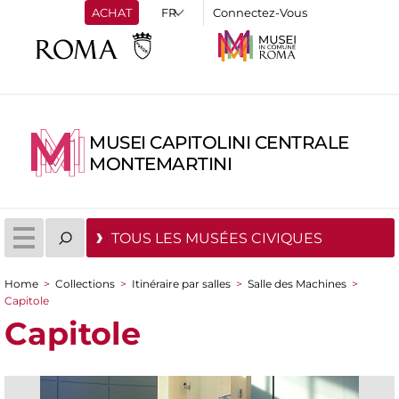
ACHAT
Connectez-Vous
MUSEI CAPITOLINI CENTRALE
MONTEMARTINI
TOUS LES MUSÉES CIVIQUES
Home
>
Collections
>
Itinéraire par salles
>
Salle des Machines
>
You are here
Capitole
Capitole