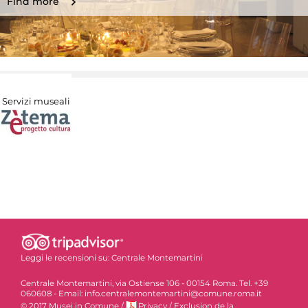
Find more
Servizi museali
Leggi le recensioni su:
Centrale Montemartini
Centrale Montemartini, via Ostiense 106 - 00154 Roma. Tel. +39
060608 - Email: info.centralemontemartini@comune.roma.it
© 2017 Musei in Comune
/
Privacy
/
Exclusion de la