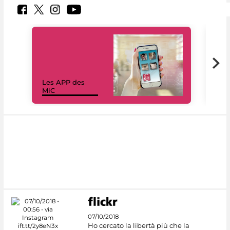
Les APP des
Les
MiC
rés
07/10/2018
Ho cercato la libertà più che la