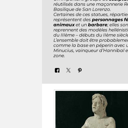
réutilisés dans une maçonnerie Re
Basilique de San Lorenzo.
Certaines de ces statues, répartie
représentent des
personnages f
animaux
et un
barbare
; elles s
reprennent des modèles hellénist
du IIIème – débuts du IIème siècle 
L’ensemble doit être probablemen
comme la base en péperin avec un
Minucius, vainqueur d’Hannibal e
zone.