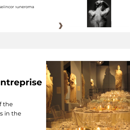
eiincomuneroma
ntreprise
f the
s in the