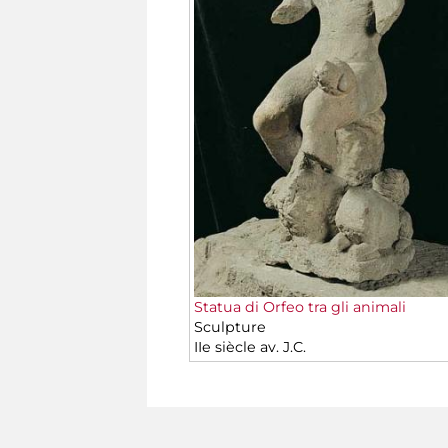
Statua di Orfeo tra gli animali
Sculpture
IIe siècle av. J.C.