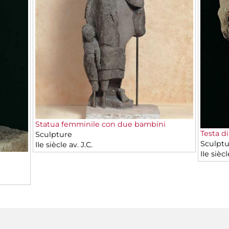
Statua femminile con due bambini
Testa d
Sculpture
Sculptu
IIe siècle av. J.C.
IIe siècl