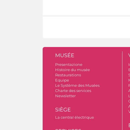
MUSÉE
Presentazione
I
Histoire du musée
B
Restaurations
S
Equipe
Le Système des Musées
Charte des services
Newsletter
A
SIÈGE
La central électrique