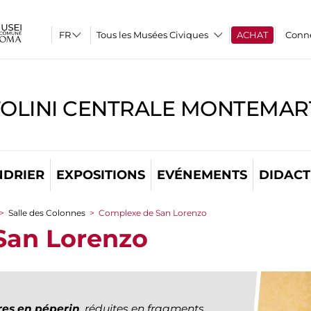
Tous les Musées Civiques
ACHAT
Conn
TOLINI CENTRALE MONTEMART
NDRIER
EXPOSITIONS
EVÉNEMENTS
DIDACT
>
Salle des Colonnes
>
Complexe de San Lorenzo
San Lorenzo
res en péperin
, réduites en fragments