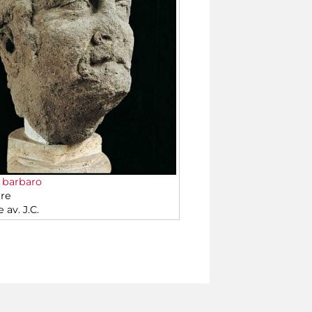
i barbaro
re
e av. J.C.