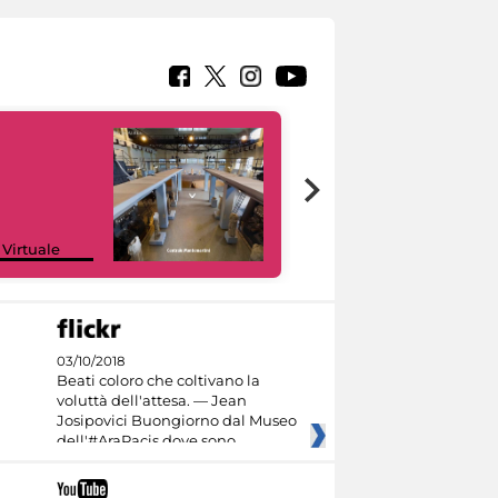
Google Arts &
 Virtuale
Culture
03/10/2018
Beati coloro che coltivano la
voluttà dell'attesa. — Jean
Josipovici Buongiorno dal Museo
dell'#AraPacis dove sono