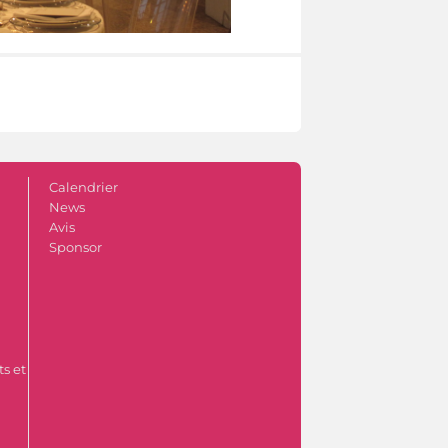
Calendrier
News
Avis
Sponsor
s et