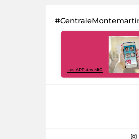
#CentraleMontemarti
Les APP des MiC