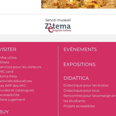
Servizi museali
VISITER
EVÉNEMENTS
nfos utiles
illets
EXPOSITIONS
ervices pour les visiteurs
MIC card
Roma Pass
DIDATTICA
Activités éducatives
Didactique pour les écoles
Les APP des MiC
Guides et catalogues
Didactique pour tous
ccessibilité
Rencontres pour les enseignant
Votre jugement
les étudiants
Projets accessibles
BUY