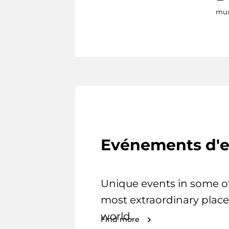
mus
Evénements d'e
Unique events in some o
most extraordinary place
world.
Find more