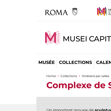
MUSEI CAPI
MUSÉE
COLLECTIONS
CALE
Home
>
Collections
>
Itinéraire par salles
You are here
Complexe de 
Un important groupe de
sculptu