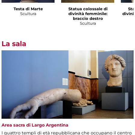
Testa di Marte
Statua colossale di
Sta
Scultura
divinità femminile:
divini
braccio destro
Scultura
La sala
Area sacra di Largo Argentina
I quattro templi di età repubblicana che occupano il centro