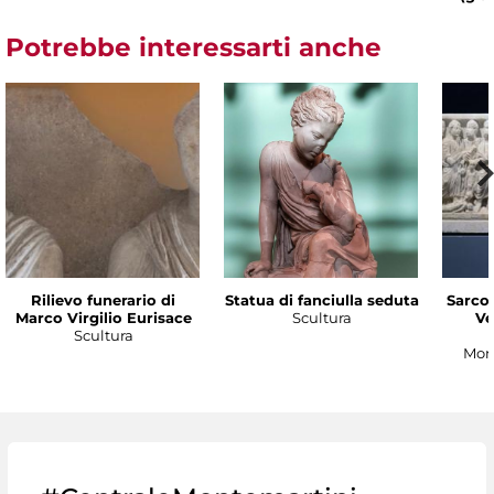
Potrebbe interessarti anche
Rilievo funerario di
Statua di fanciulla seduta
Sarco
Marco Virgilio Eurisace
Scultura
Ve
Scultura
Mon