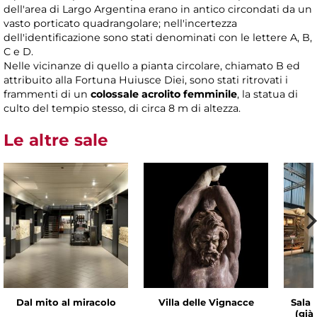
dell'area di Largo Argentina erano in antico circondati da un
vasto porticato quadrangolare; nell'incertezza
dell'identificazione sono stati denominati con le lettere A, B,
C e D.
Nelle vicinanze di quello a pianta circolare, chiamato B ed
attribuito alla Fortuna Huiusce Diei, sono stati ritrovati i
frammenti di un
colossale acrolito femminile
, la statua di
culto del tempio stesso, di circa 8 m di altezza.
Le altre sale
Dal mito al miracolo
Villa delle Vignacce
Sala 
(già