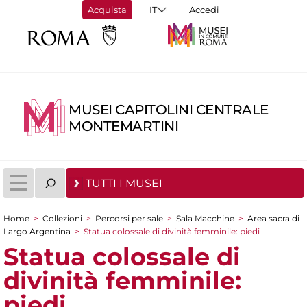
Acquista
Accedi
MUSEI CAPITOLINI CENTRALE
MONTEMARTINI
TUTTI I MUSEI
Home
>
Collezioni
>
Percorsi per sale
>
Sala Macchine
>
Area sacra di
Tu sei qui
Largo Argentina
>
Statua colossale di divinità femminile: piedi
Statua colossale di
divinità femminile:
piedi