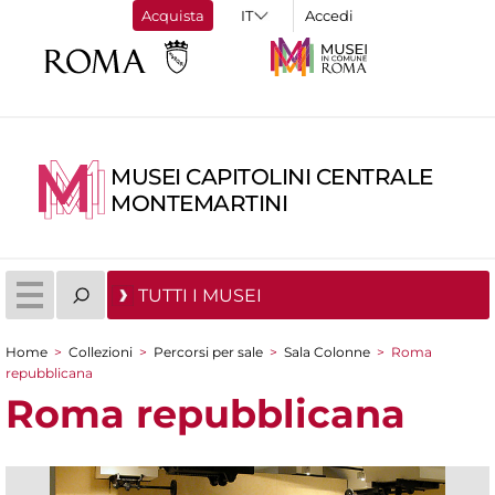
Acquista
Accedi
MUSEI CAPITOLINI CENTRALE
MONTEMARTINI
TUTTI I MUSEI
Home
>
Collezioni
>
Percorsi per sale
>
Sala Colonne
>
Roma
Tu sei qui
repubblicana
Roma repubblicana