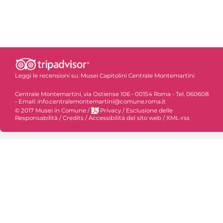
Leggi le recensioni su:
Musei Capitolini Centrale Montemartini
Centrale Montemartini, via Ostiense 106 - 00154 Roma - Tel. 060608
- Email: info.centralemontemartini@comune.roma.it
© 2017 Musei in Comune
/
Privacy
/
Esclusione delle
Responsabilità
/
Credits
/
Accessibilità del sito web
/
XML-rss