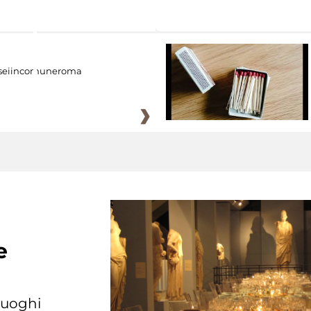
eiincomuneroma
e
 luoghi