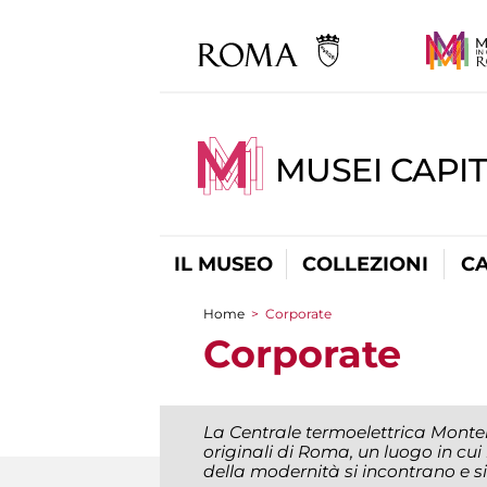
MUSEI CAPI
IL MUSEO
COLLEZIONI
C
Home
>
Corporate
Tu sei qui
Corporate
La Centrale termoelettrica Montem
originali di Roma, un luogo in cui 
della modernità si incontrano e s