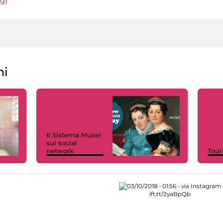
ng)
ni
Il Sistema Musei
sui social
network
Tour