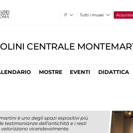
Tutti i musei
Acquist
TOLINI CENTRALE MONTEMART
ALENDARIO
MOSTRE
EVENTI
DIDATTICA
artini è uno degli spazi espositivi più
le testimonianze dell’antichità e i resti
i valorizzano vicendevolmente.