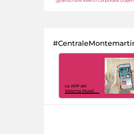
Brochure eventi corporate (ita|e
#CentraleMontemarti
Le APP del
Sistema Musei