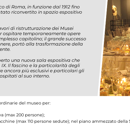
co di Roma, in funzione dal 1912 fino
tato riconvertito in spazio espositivo
avori di ristrutturazione dei Musei
a per ospitare temporaneamente opere
omplesso capitolino; il grande successo
enere, portò alla trasformazione della
ente.
erto una nuova sala espositiva che
IX. Il fascino e la particolarità degli
ancora più esclusivi e particolari gli
ospitati al suo interno.
ordinarie del museo per:
iva (max 200 persone);
Macchine (max 110 persone sedute); nel piano ammezzato della 