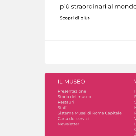
più straordinari al mondo
Scopri di più
IL MUSEO
Presentazione
Storia del museo
B
Restauri
S
Staff
Sistema Musei di Roma Capitale
Carta dei servizi
V
Newsletter
A