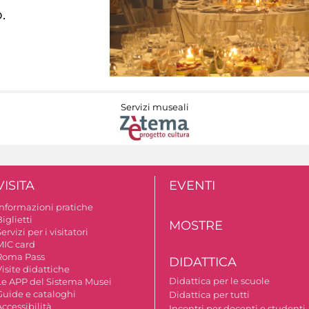
.
Servizi museali
VISITA
EVENTI
Informazioni pratiche
iglietti
MOSTRE
ervizi per i visitatori
MIC card
Roma Pass
DIDATTICA
isite didattiche
Didattica per le scuole
Le APP del Sistema Musei
Guide e cataloghi
Didattica per tutti
ccessibilità
Incontri per docenti e studenti