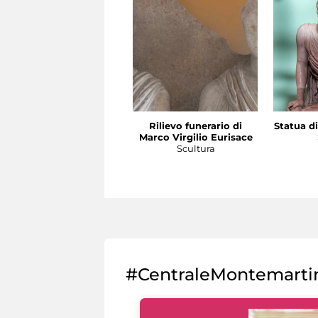
Rilievo funerario di
Statua di
Marco Virgilio Eurisace
Scultura
#CentraleMontemarti