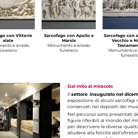
go con Vittorie
Sarcofago con Apollo e
Sarcofago con s
alate
Marsia
Vecchio e 
ento e arredo
Monumento e arredo
Testamen
funerario
funerario
Monumento e 
funerari
Dal mito al miracolo
Il
settore
,
inaugurato nel dicem
esposizione di alcuni sarcofagi 
conservati nei depositi del mus
Nel percorso sono presentati d
figure riferibili al mondo del m
per descrivere le diverse qualit
alludere alla felicità dell’oltre