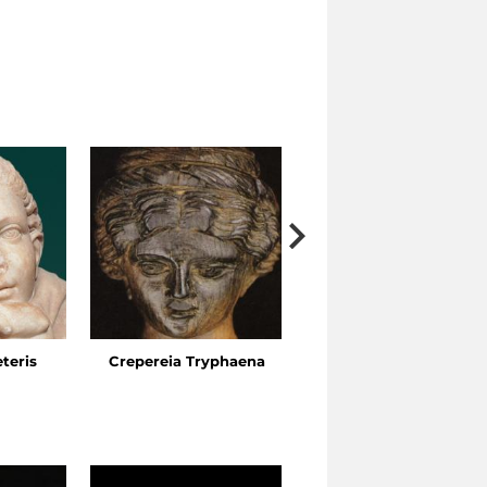
eteris
Crepereia Tryphaena
Horti dell’Esquilino, Vi
Ariosto