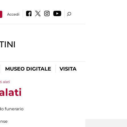
a
Accedi
INI
MUSEO DIGITALE
VISITA
i alati
alati
o funerario
ense