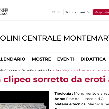
Tutti i musei
Acquist
TOLINI CENTRALE MONTEMART
ALENDARIO
MOSTRE
EVENTI
DIDATTICA
ala Colonne
>
Dal mito al miracolo
>
Sarcofago con clipeo sorretto da erot
clipeo sorretto da eroti 
Tipologia :
Monumento e arred
Anno:
Fine del III secolo d.C.
Materia e tecnica:
Marmo lun