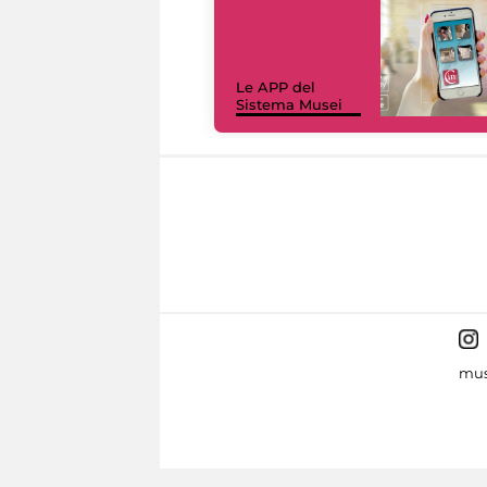
Le APP del
Sistema Musei
mus