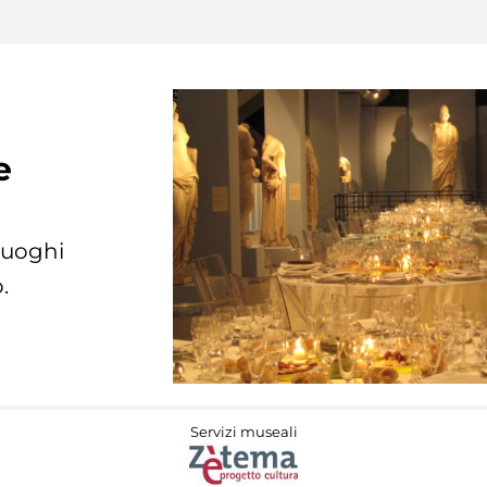
e
 luoghi
.
Servizi museali