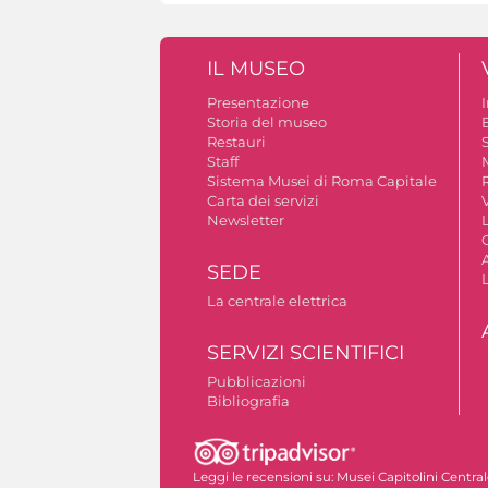
IL MUSEO
Presentazione
Storia del museo
B
Restauri
S
Staff
Sistema Musei di Roma Capitale
Carta dei servizi
V
Newsletter
A
SEDE
La centrale elettrica
SERVIZI SCIENTIFICI
Pubblicazioni
Bibliografia
Autorizzazione riprese fotografiche
Leggi le recensioni su:
Musei Capitolini Centra