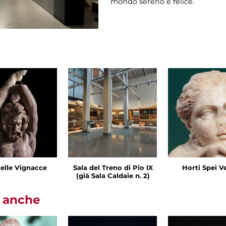
mondo sereno e felice.
delle Vignacce
Sala del Treno di Pio IX
Horti Spei V
(già Sala Caldaie n. 2)
i anche