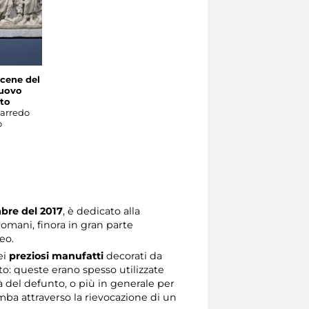
cene del
Nuovo
to
arredo
o
bre del 2017
, è dedicato alla
romani, finora in gran parte
eo.
ei
preziosi manufatti
decorati da
ito: queste erano spesso utilizzate
à del defunto, o più in generale per
tomba attraverso la rievocazione di un