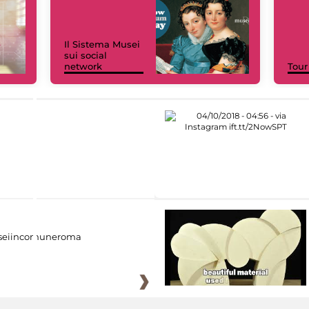
Il Sistema Musei
sui social
network
Tour
eiincomuneroma