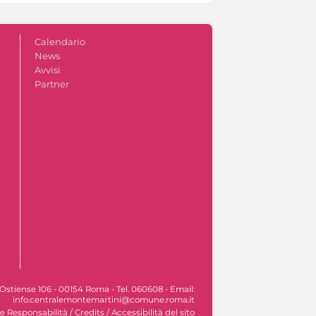
Calendario
News
Avvisi
Partner
Ostiense 106 - 00154 Roma - Tel. 060608 - Email:
info.centralemontemartini@comune.roma.it
le Responsabilità
/
Credits
/
Accessibilità del sito