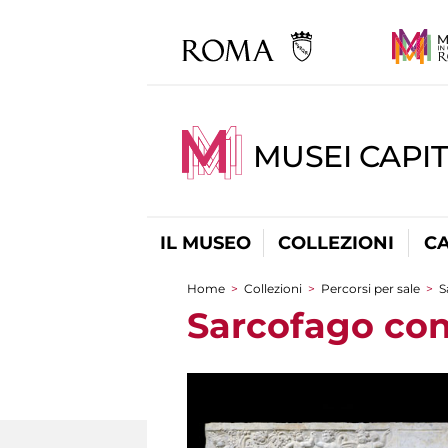
MUSEI CAPI
IL MUSEO
COLLEZIONI
C
Home
>
Collezioni
>
Percorsi per sale
>
S
Tu sei qui
Sarcofago con 