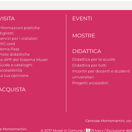
VISITA
EVENTI
Informazioni pratiche
iglietti
MOSTRE
ervizi per i visitatori
MIC card
Roma Pass
DIDATTICA
isite didattiche
Didattica per le scuole
Le APP del Sistema Musei
Guide e cataloghi
Didattica per tutti
ccessibilità
Incontri per docenti e studenti
La tua opinione
universitari
Progetti accessibili
ACQUISTA
Centrale Montemartini, via 
le Montemartini
© 2017 Musei in Comune
/
Privacy
/
Esclusione del