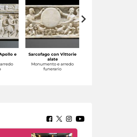
Apollo e
Sarcofago con Vittorie
Letto funerario in osso
alate
con scene dell’infanzia 
arredo
Monumento e arredo
Dioniso
o
funerario
Arredo