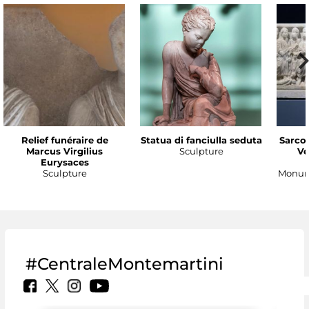
Relief funéraire de
Statua di fanciulla seduta
Sarco
Marcus Virgilius
Sculpture
Ve
Eurysaces
Sculpture
Monume
#CentraleMontemartini