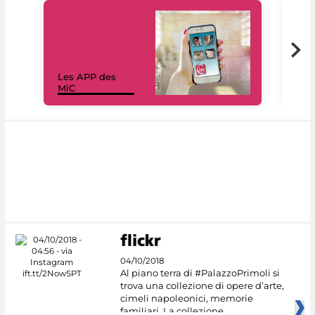
Les APP des
Les
MiC
rés
04/10/2018
Al piano terra di #PalazzoPrimoli si
trova una collezione di opere d’arte,
cimeli napoleonici, memorie
familiari. La collezione