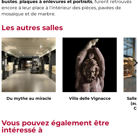
bustes
,
plaques à enlevures et portraits
, furent retrouvés
encore à leur place à l’intérieur des pièces, pavées de
mosaïque et de marbre.
Les autres salles
Du mythe au miracle
Villa delle Vignacce
Salle
(au
Ch
Vous pouvez également être
intéressé à