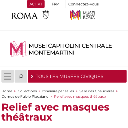
ACHAT
Connectez-Vous
MUSEI CAPITOLINI CENTRALE
MONTEMARTINI
TOUS LES MUSÉES CIVIQUES
Home
>
Collections
>
Itinéraire par salles
>
Salle des Chaudières
>
You are here
Domus de Fulvio Plauziano
>
Relief avec masques théâtraux
Relief avec masques
théâtraux