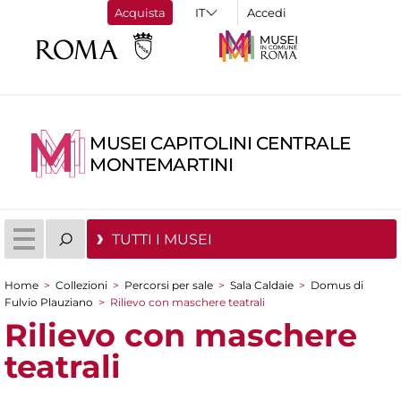
Acquista
Accedi
MUSEI CAPITOLINI CENTRALE
MONTEMARTINI
TUTTI I MUSEI
Home
>
Collezioni
>
Percorsi per sale
>
Sala Caldaie
>
Domus di
Tu sei qui
Fulvio Plauziano
>
Rilievo con maschere teatrali
Rilievo con maschere
teatrali