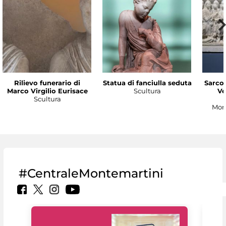
Rilievo funerario di
Statua di fanciulla seduta
Sarco
Marco Virgilio Eurisace
Scultura
Ve
Scultura
Mon
#CentraleMontemartini