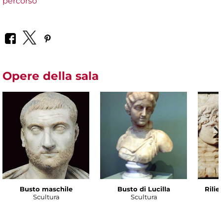
percorso
Opere della sala
Busto maschile
Busto di Lucilla
Rili
Scultura
Scultura