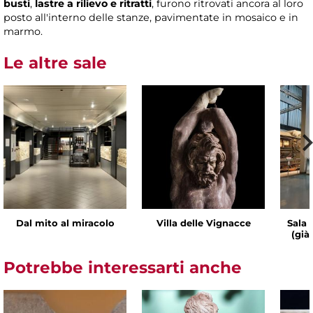
busti
,
lastre a rilievo e ritratti
, furono ritrovati ancora al loro
posto all'interno delle stanze, pavimentate in mosaico e in
marmo.
Le altre sale
Dal mito al miracolo
Villa delle Vignacce
Sala 
(già
Potrebbe interessarti anche