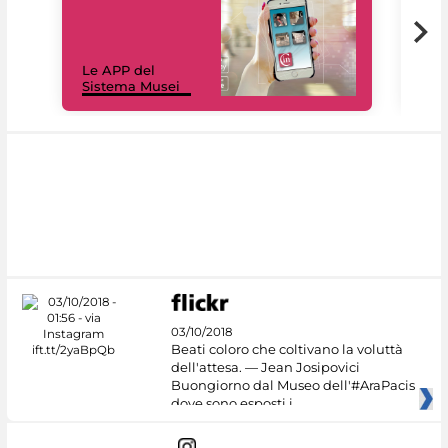
Il 
Le APP del
Mus
Sistema Musei
net
03/10/2018
Beati coloro che coltivano la voluttà
dell'attesa. — Jean Josipovici
Buongiorno dal Museo dell'#AraPacis
dove sono esposti i