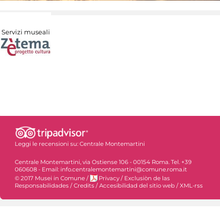
Servizi museali
Leggi le recensioni su:
Centrale Montemartini
Centrale Montemartini, via Ostiense 106 - 00154 Roma. Tel. +39
060608 - Email: info.centralemontemartini@comune.roma.it
© 2017 Musei in Comune
/
Privacy
/
Exclusiòn de las
Responsabilidades
/
Credits
/
Accesibilidad del sitio web
/
XML-rss