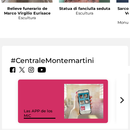
Relieve funerario de
Statua di fanciulla seduta
Sarco
Marco Virgilio Eurisace
Escultura
Ve
Escultura
Monum
#CentraleMontemartini
Las APP de los
I Mi
MiC
net