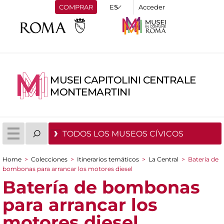
COMPRAR
Acceder
MUSEI CAPITOLINI CENTRALE
MONTEMARTINI
TODOS LOS MUSEOS CÍVICOS
Home
>
Colecciones
>
Itinerarios temáticos
>
La Central
>
Batería de
You are here
bombonas para arrancar los motores diesel
Batería de bombonas
para arrancar los
motores diesel