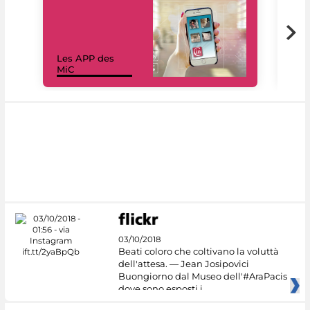
Les APP des
Les
MiC
rés
03/10/2018
Beati coloro che coltivano la voluttà
dell'attesa. — Jean Josipovici
Buongiorno dal Museo dell'#AraPacis
dove sono esposti i