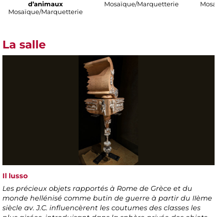
d’animaux
Mosaïque/Marquetterie
Mosa
Mosaïque/Marquetterie
La salle
Il lusso
Les précieux objets rapportés à Rome de Grèce et du
monde hellénisé comme butin de guerre à partir du IIème
siècle av. J.C. influencèrent les coutumes des classes les