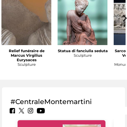
Relief funéraire de
Statua di fanciulla seduta
Sarco
Marcus Virgilius
Sculpture
Ve
Eurysaces
Sculpture
Monume
#CentraleMontemartini