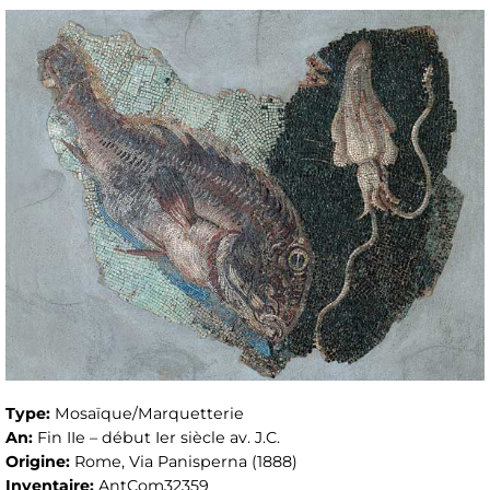
Type:
Mosaïque/Marquetterie
An:
Fin IIe – début Ier siècle av. J.C.
Origine:
Rome, Via Panisperna (1888)
Inventaire:
AntCom32359