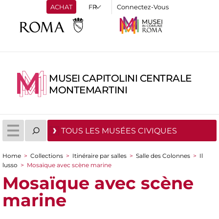
ACHAT
Connectez-Vous
MUSEI CAPITOLINI CENTRALE
MONTEMARTINI
TOUS LES MUSÉES CIVIQUES
Home
>
Collections
>
Itinéraire par salles
>
Salle des Colonnes
>
Il
You are here
lusso
>
Mosaïque avec scène marine
Mosaïque avec scène
marine