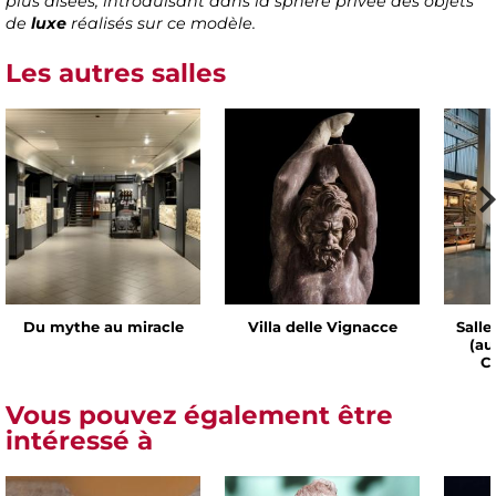
plus aisées, introduisant dans la sphère privée des objets
de
luxe
réalisés sur ce modèle.
Les autres salles
Du mythe au miracle
Villa delle Vignacce
Salle
(au
Ch
Vous pouvez également être
intéressé à