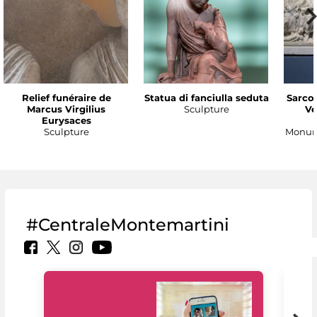
Relief funéraire de
Statua di fanciulla seduta
Sarco
Marcus Virgilius
Sculpture
Ve
Eurysaces
Sculpture
Monume
#CentraleMontemartini