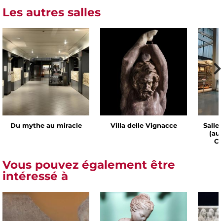
Les autres salles
Du mythe au miracle
Villa delle Vignacce
Salle
(au
Ch
Vous pouvez également être
intéressé à