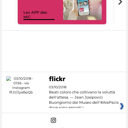
Les APP des
Les
MiC
rés
03/10/2018
Beati coloro che coltivano la voluttà
dell'attesa. — Jean Josipovici
Buongiorno dal Museo dell'#AraPacis
dove sono esposti i