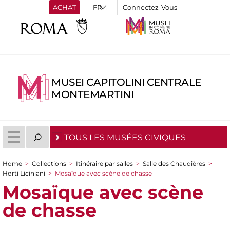
ACHAT
Connectez-Vous
MUSEI CAPITOLINI CENTRALE
MONTEMARTINI
TOUS LES MUSÉES CIVIQUES
Home
>
Collections
>
Itinéraire par salles
>
Salle des Chaudières
>
You are here
Horti Liciniani
>
Mosaïque avec scène de chasse
Mosaïque avec scène
de chasse