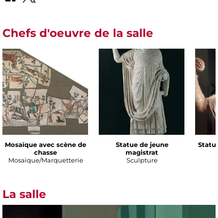
Chefs d'oeuvre de la salle
Mosaïque avec scène de
Statue de jeune
Statu
chasse
magistrat
Mosaïque/Marquetterie
Sculpture
La salle