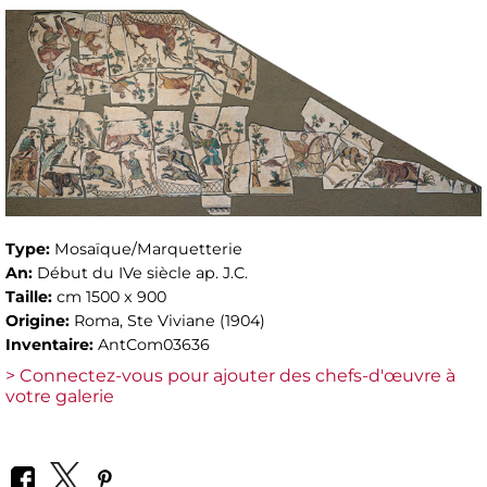
Type:
Mosaïque/Marquetterie
An:
Début du IVe siècle ap. J.C.
Taille:
cm 1500 x 900
Origine:
Roma, Ste Viviane (1904)
Inventaire:
AntCom03636
> Connectez-vous pour ajouter des chefs-d'œuvre à
votre galerie