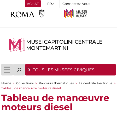
ACHAT
Connectez-Vous
MUSEI CAPITOLINI CENTRALE
MONTEMARTINI
TOUS LES MUSÉES CIVIQUES
Home
>
Collections
>
Parcours thématiques
>
La centrale électrique
>
You are here
Tableau de manœuvre moteurs diesel
Tableau de manœuvre
moteurs diesel