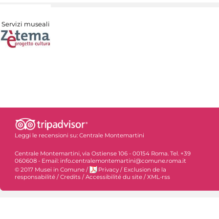
Servizi museali
Leggi le recensioni su:
Centrale Montemartini
Centrale Montemartini, via Ostiense 106 - 00154 Roma. Tel. +39
060608 - Email: info.centralemontemartini@comune.roma.it
© 2017 Musei in Comune
/
Privacy
/
Exclusion de la
responsabilité
/
Credits
/
Accessibilité du site
/
XML-rss