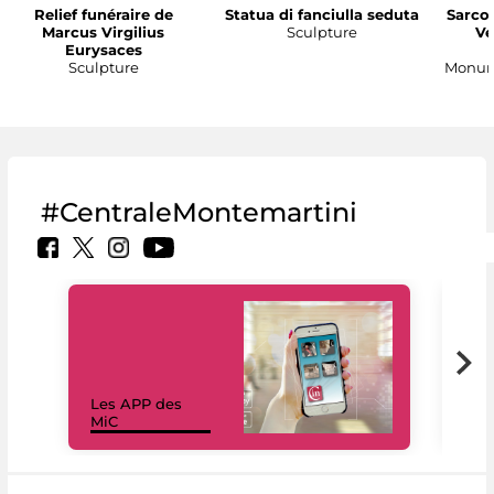
Relief funéraire de
Statua di fanciulla seduta
Sarco
Marcus Virgilius
Sculpture
Ve
Eurysaces
Sculpture
Monume
#CentraleMontemartini
Les APP des
Les
MiC
rés