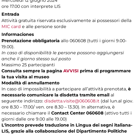
Mercoledì 12 giugno 2024
ore 17.00 con interprete LIS
Entrada
Attività gratuita riservata esclusivamente ai possessori della
MIC card
e alle persone sorde
Informaciones
Prenotazione obbligatoria
allo 060608 (tutti i giorni 9.00-
19.00).
In caso di disponibilità le persone possono aggiungersi
anche il giorno stesso sul posto
Massimo 25 partecipanti
Consulta sempre la pagina
AVVISI
prima di programmare
la tua visita al museo
Modalità di annullamento
In caso di impossibilità a partecipare all’attività prenotata,
è
necessario comunicare la disdetta tramite email
al
seguente indirizzo:
disdetta.visite@060608.it
(dal lun.al giov.
ore 8.30 – 17.00/ ven. ore 8.30 – 13.30). In alternativa, è
necessario chiamare il
Contact Center 060608
(attivo tutti i
giorni dalle ore 9.00 alle 19.00)
L'incontro prevede traduzione in Lingua dei segni italiana-
LIS, grazie alla collaborazione del Dipartimento Politiche