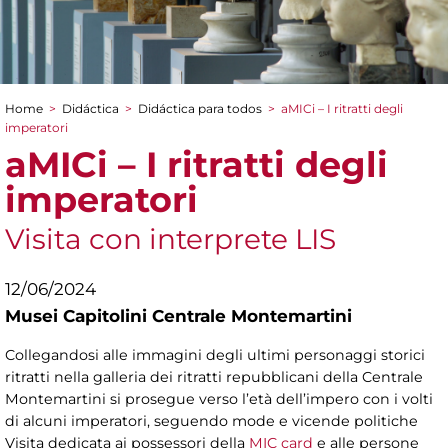
Home
>
Didáctica
>
Didáctica para todos
>
aMICi – I ritratti degli
You are here
imperatori
aMICi – I ritratti degli
imperatori
Visita con interprete LIS
12/06/2024
Musei Capitolini Centrale Montemartini
Collegandosi alle immagini degli ultimi personaggi storici
ritratti nella galleria dei ritratti repubblicani della Centrale
Montemartini si prosegue verso l’età dell’impero con i volti
di alcuni imperatori, seguendo mode e vicende politiche
Visita dedicata ai possessori della
MIC card
e alle persone