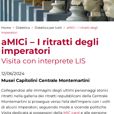
Home
>
Didattica
>
Didattica per tutti
>
aMICi – I ritratti degli
Tu sei qui
imperatori
aMICi – I ritratti degli
imperatori
Visita con interprete LIS
12/06/2024
Musei Capitolini Centrale Montemartini
Collegandosi alle immagini degli ultimi personaggi storici
ritratti nella galleria dei ritratti repubblicani della Centrale
Montemartini si prosegue verso l’età dell’impero con i volti
di alcuni imperatori, seguendo mode e vicende politiche
Visita dedicata ai possessori della
MIC card
e alle persone