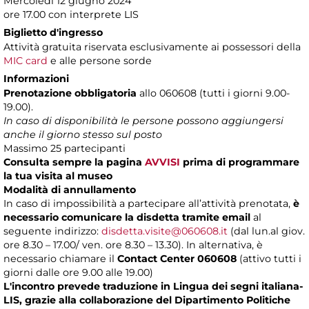
Mercoledì 12 giugno 2024
ore 17.00 con interprete LIS
Biglietto d'ingresso
Attività gratuita riservata esclusivamente ai possessori della
MIC card
e alle persone sorde
Informazioni
Prenotazione obbligatoria
allo 060608 (tutti i giorni 9.00-
19.00).
In caso di disponibilità le persone possono aggiungersi
anche il giorno stesso sul posto
Massimo 25 partecipanti
Consulta sempre la pagina
AVVISI
prima di programmare
la tua visita al museo
Modalità di annullamento
In caso di impossibilità a partecipare all’attività prenotata,
è
necessario comunicare la disdetta tramite email
al
seguente indirizzo:
disdetta.visite@060608.it
(dal lun.al giov.
ore 8.30 – 17.00/ ven. ore 8.30 – 13.30). In alternativa, è
necessario chiamare il
Contact Center 060608
(attivo tutti i
giorni dalle ore 9.00 alle 19.00)
L'incontro prevede traduzione in Lingua dei segni italiana-
LIS, grazie alla collaborazione del Dipartimento Politiche