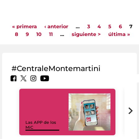
« primera
‹ anterior
…
3
4
5
6
7
Pages
8
9
10
11
…
siguiente >
última »
#CentraleMontemartini
Las APP de los
I Mi
MiC
net