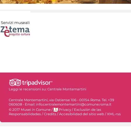
Servizi museali
Leggi le recensioni su:
Centrale Montemartini
Centrale Montemartini, via Ostiense 106 - 00154 Roma. Tel. +39
060608 - Email: info.centralemontemartini@comune.roma.it
© 2017 Musei in Comune
/
Privacy
/
Exclusiòn de las
Responsabilidades
/
Credits
/
Accesibilidad del sitio web
/
XML-rss