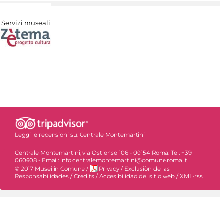
Servizi museali
Leggi le recensioni su:
Centrale Montemartini
Centrale Montemartini, via Ostiense 106 - 00154 Roma. Tel. +39
060608 - Email: info.centralemontemartini@comune.roma.it
© 2017 Musei in Comune
/
Privacy
/
Exclusiòn de las
Responsabilidades
/
Credits
/
Accesibilidad del sitio web
/
XML-rss