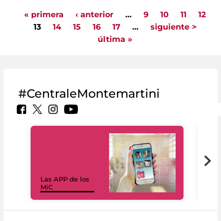
« primera
‹ anterior
…
9
10
11
12
Pages
13
14
15
16
17
…
siguiente >
última »
#CentraleMontemartini
Las APP de los
I Mi
MiC
net