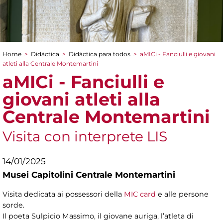
Home
>
Didáctica
>
Didáctica para todos
>
aMICi - Fanciulli e giovani
You are here
atleti alla Centrale Montemartini
aMICi - Fanciulli e
giovani atleti alla
Centrale Montemartini
Visita con interprete LIS
14/01/2025
Musei Capitolini Centrale Montemartini
Visita dedicata ai possessori della
MIC card
e alle persone
sorde.
Il poeta Sulpicio Massimo, il giovane auriga, l’atleta di