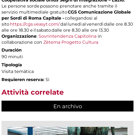
Cooperativa sociale onlus Segni di Integrazione – Lazio.
Le persone sorde possono prenotare anche tramite il
servizio multimediale gratuito
CGS Comunicazione Globale
per Sordi di Roma Capitale -
collegandosi al
sito
https://cgs.veasyt.com/
dal lunedì al venerdì dalle ore 8.30
alle ore 18.30 e il sabato dalle ore 8.30 alle ore 13.30
Organizzazione
:
Sovrintendenza Capitolina
in
collaborazione con
Zètema Progetto Cultura
Duración
90 minuti
Tipología
Visita temática
Requieren reserva:
Sì
Attività correlate
En archivo