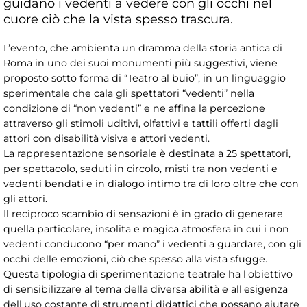
guidano i vedenti a vedere con gli occhi nel
cuore ciò che la vista spesso trascura.
L’evento, che ambienta un dramma della storia antica di
Roma in uno dei suoi monumenti più suggestivi, viene
proposto sotto forma di “Teatro al buio”, in un linguaggio
sperimentale che cala gli spettatori “vedenti” nella
condizione di “non vedenti” e ne affina la percezione
attraverso gli stimoli uditivi, olfattivi e tattili offerti dagli
attori con disabilità visiva e attori vedenti.
La rappresentazione sensoriale è destinata a 25 spettatori,
per spettacolo, seduti in circolo, misti tra non vedenti e
vedenti bendati e in dialogo intimo tra di loro oltre che con
gli attori.
Il reciproco scambio di sensazioni è in grado di generare
quella particolare, insolita e magica atmosfera in cui i non
vedenti conducono “per mano” i vedenti a guardare, con gli
occhi delle emozioni, ciò che spesso alla vista sfugge.
Questa tipologia di sperimentazione teatrale ha l'obiettivo
di sensibilizzare al tema della diversa abilità e all'esigenza
dell'uso costante di strumenti didattici che possano aiutare