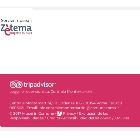
Servizi museali
Leggi le recensioni su:
Centrale Montemartini
Centrale Montemartini, via Ostiense 106 - 00154 Roma. Tel. +39
060608 - Email: info.centralemontemartini@comune.roma.it
© 2017 Musei in Comune
/
Privacy
/
Exclusiòn de las
Responsabilidades
/
Credits
/
Accesibilidad del sitio web
/
XML-rss