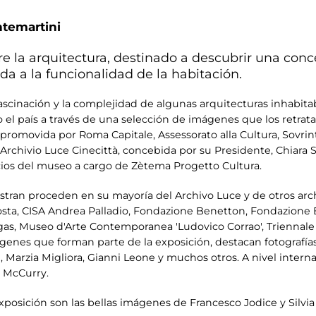
ntemartini
e la arquitectura, destinado a descubrir una conc
 a la funcionalidad de la habitación.
scinación y la complejidad de algunas arquitecturas inhabitable
 el país a través de una selección de imágenes que los retrata
 promovida por Roma Capitale, Assessorato alla Cultura, Sovri
r Archivio Luce Cinecittà, concebida por su Presidente, Chiara 
icios del museo a cargo de Zètema Progetto Cultura.
ilustran proceden en su mayoría del Archivo Luce y de otros arc
nosta, CISA Andrea Palladio, Fondazione Benetton, Fondazione 
talgas, Museo d'Arte Contemporanea 'Ludovico Corrao', Triennale 
enes que forman parte de la exposición, destacan fotografía
 Marzia Migliora, Gianni Leone y muchos otros. A nivel intern
 McCurry.
posición son las bellas imágenes de Francesco Jodice y Silvia