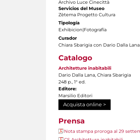
Archivo Luce Cinecittà
Servicios del Museo
Zètema Progetto Cultura
Tipología
Exhibicion|Fotografía
Curador
Chiara Sbarigia con Dario Dalla Lana
Catalogo
Architetture inabitabili
Dario Dalla Lana, Chiara Sbarigia
248 p., 1° ed.
Editore:
Marsilio Editori
Acquista online >
Prensa
Nota stampa proroga al 29 sette
CS Architetture inabitabili