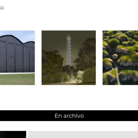
li
En archivo