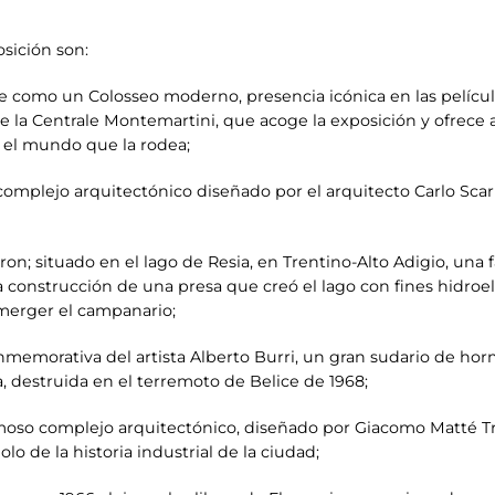
a exposición son:
 como un Colosseo moderno, presencia icónica en las películas
e la Centrale Montemartini, que acoge la exposición y ofrece 
y el mundo que la rodea;
 complejo arquitectónico diseñado por el arquitecto Carlo Sc
ron; situado en el lago de Resia, en Trentino-Alto Adigio, una
construcción de una presa que creó el lago con fines hidroe
emerger el campanario;
onmemorativa del artista Alberto Burri, un gran sudario de h
, destruida en el terremoto de Belice de 1968;
famoso complejo arquitectónico, diseñado por Giacomo Matté Tr
lo de la historia industrial de la ciudad;