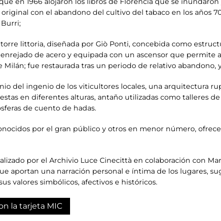
 que en 1966 alojaron los libros de Florencia que se inundaron 
original con el abandono del cultivo del tabaco en los años 7
Burri;
torre littoria, diseñada por Giò Ponti, concebida como estructu
 enrejado de acero y equipada con un ascensor que permite a l
 Milán; fue restaurada tras un periodo de relativo abandono, y
onio del ingenio de los viticultores locales, una arquitectura 
stas en diferentes alturas, antaño utilizadas como talleres de
ósferas de cuento de hadas.
onocidos por el gran público y otros en menor número, ofrece
ealizado por el Archivio Luce Cinecittà en colaboración con Mar
ue aportan una narración personal e íntima de los lugares, su
sus valores simbólicos, afectivos e históricos.
on la tarjeta MIC