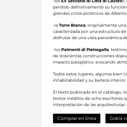
-los
Ex Seccatoi di Città di Castell
o,
perdido definitivamente su función 
grandes ciclos pictóricos de Alberto 
-la
Torre Branca
, originalmente una 
caracterizada por una estructura de
disfrutar de una vista panorámica de
-los
Palmenti di Pietragalla
, testim
de doscientas construcciones dispue
impacto paisajístico, evocando atm
Todos estos lugares, algunos bien c
inhabitabilidad y su belleza interior.
El texto publicado en el catálogo, r
textos inéditos de ocho escritores q
interpretación de las arquitecturas: 
Comprar en linea
Gratis c