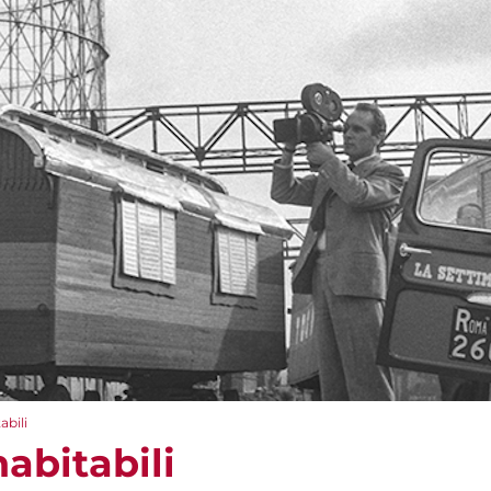
abili
nabitabili