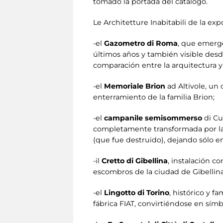
tomado la portada del catálogo.
Le Architetture Inabitabili de l
-el
Gazometro di Roma
, que emerge
últimos años y también visible desd
comparación entre la arquitectura 
-el
Memoriale Brion
ad Altivole, un
enterramiento de la familia Brion;
-el
campanile semisommerso
di Cu
completamente transformada por la 
(que fue destruido), dejando sólo 
-il
Cretto di Gibellina
, instalación c
escombros de la ciudad de Gibellina
-el
Lingotto di Torino
, histórico y 
fábrica FIAT, convirtiéndose en símbo