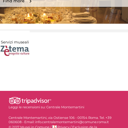
Find more
Servizi museali
Leggi le recensioni su:
Centrale Montemartini
Centrale Montemartini, via Ostiense 106 - 00154 Roma. Tel. +39
060608 - Email: info.centralemontemartini@comune.roma.it
© 2017 Musei in Comune
/
Privacy
/
Exclusion de la