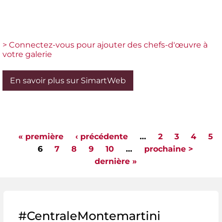
> Connectez-vous pour ajouter des chefs-d'œuvre à
votre galerie
En savoir plus sur SimartWeb
« première
‹ précédente
…
2
3
4
5
Pages
6
7
8
9
10
…
prochaine >
dernière »
#CentraleMontemartini