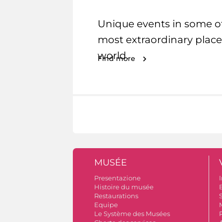
Unique events in some o
most extraordinary place
world.
Find more
MUSÉE
Presentazione
I
Histoire du musée
B
Restaurations
S
Equipe
Le Système des Musées