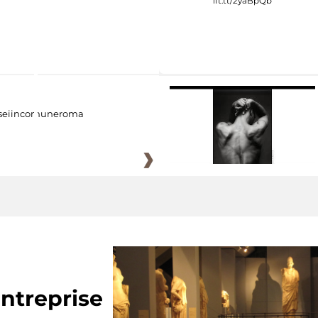
eiincomuneroma
ntreprise