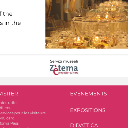
f the
s in the
Servizi museali
VISITER
EVÉNEMENTS
nfos utiles
illets
EXPOSITIONS
ervices pour les visiteurs
MIC card
Roma Pass
DIDATTICA