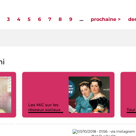
3
4
5
6
7
8
9
…
prochaine >
der
ni
Les MiC sur les
réseaux sociaux
Tour