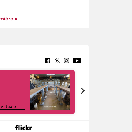
nière »
Google Arts &
 Virtuale
Culture