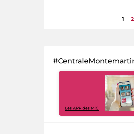
1
2
Pages
#CentraleMontemarti
Les APP des MiC