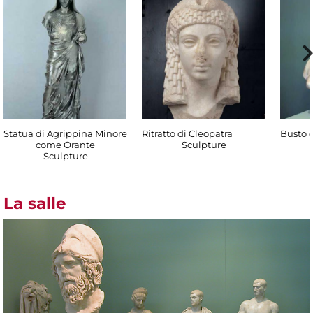
Statua di Agrippina Minore
Ritratto di Cleopatra
Busto d
come Orante
Sculpture
Sculpture
La salle