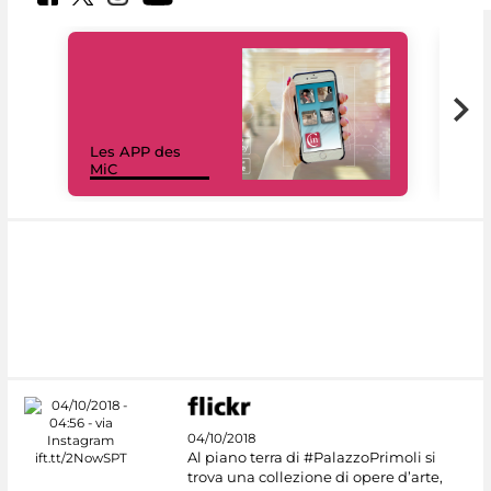
Les APP des
Les
MiC
rés
04/10/2018
Al piano terra di #PalazzoPrimoli si
trova una collezione di opere d’arte,