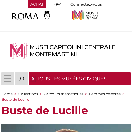
ACHAT
Connectez-Vous
MUSEI CAPITOLINI CENTRALE
MONTEMARTINI
TOUS LES MUSÉES CIVIQUES
Home
>
Collections
>
Parcours thématiques
>
Femmes célèbres
>
You are here
Buste de Lucille
Buste de Lucille