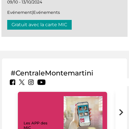
09/10 - 13/10/2024
Evénement|Evénements
Gratuit avec la carte MIC
#CentraleMontemartini
Les APP des
Les
MiC
rés