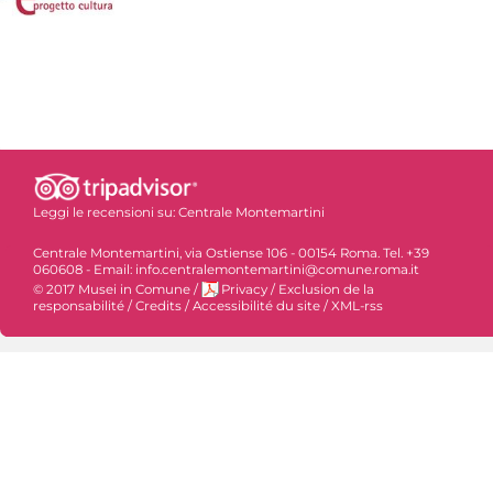
Leggi le recensioni su:
Centrale Montemartini
Centrale Montemartini, via Ostiense 106 - 00154 Roma. Tel. +39
060608 - Email: info.centralemontemartini@comune.roma.it
© 2017 Musei in Comune
/
Privacy
/
Exclusion de la
responsabilité
/
Credits
/
Accessibilité du site
/
XML-rss