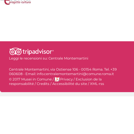
Leggi le recensioni su:
Centrale Montemartini
Centrale Montemartini, via Ostiense 106 - 00154 Roma. Tel. +39
060608 - Email: info.centralemontemartini@comune.roma.it
© 2017 Musei in Comune
/
Privacy
/
Exclusion de la
responsabilité
/
Credits
/
Accessibilité du site
/
XML-rss