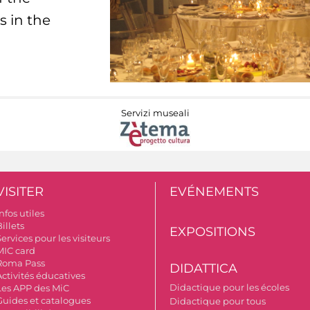
s in the
Servizi museali
VISITER
EVÉNEMENTS
nfos utiles
illets
EXPOSITIONS
ervices pour les visiteurs
MIC card
Roma Pass
DIDATTICA
Activités éducatives
Didactique pour les écoles
Les APP des MiC
Guides et catalogues
Didactique pour tous