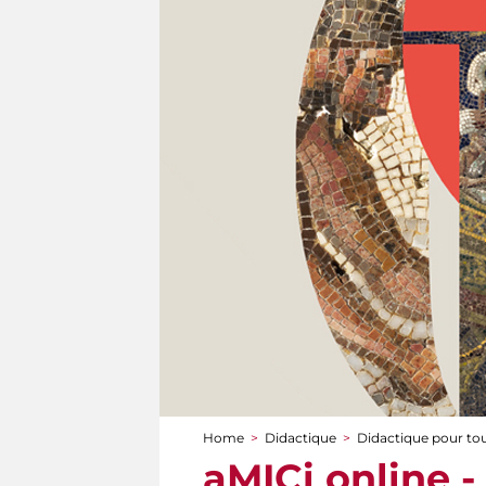
Home
>
Didactique
>
Didactique pour to
You are here
aMICi online -