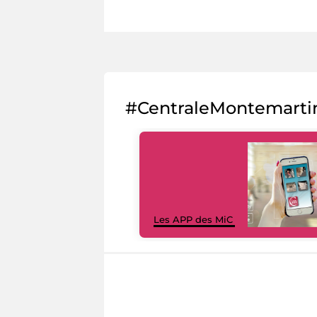
#CentraleMontemarti
Les APP des MiC