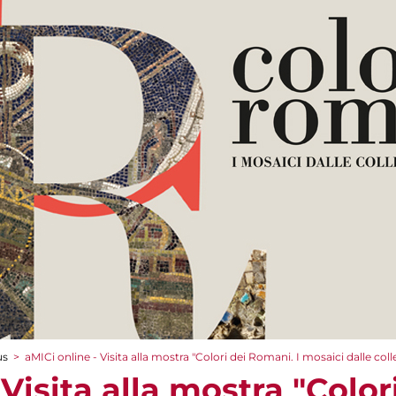
us
>
aMICi online - Visita alla mostra "Colori dei Romani. I mosaici dalle coll
 Visita alla mostra "Color