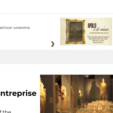
eiincomuneroma
ntreprise
f the