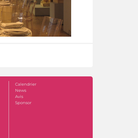
Calendrier
News
Avis
Sponsor