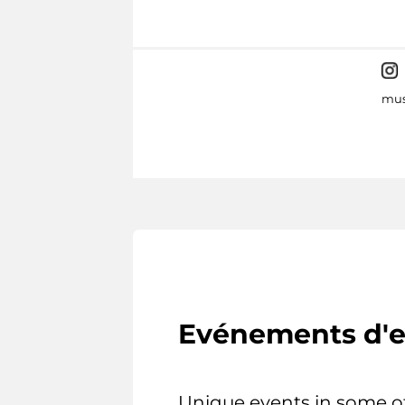
mus
Evénements d'e
Unique events in some o