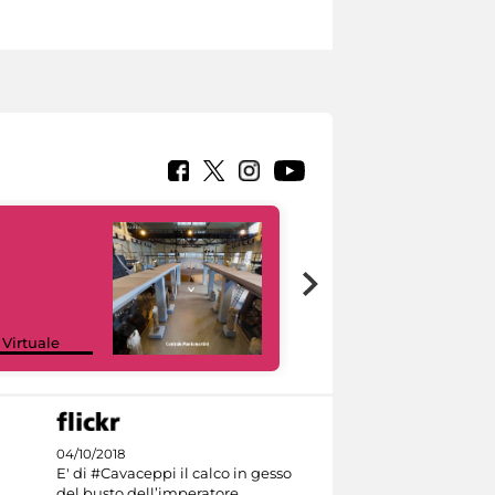
Google Arts &
 Virtuale
Culture
04/10/2018
E' di #Cavaceppi il calco in gesso
del busto dell’imperatore