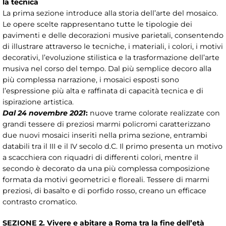
la tecnica
La prima sezione introduce alla storia dell’arte del mosaico.
Le opere scelte rappresentano tutte le tipologie dei
pavimenti e delle decorazioni musive parietali, consentendo
di illustrare attraverso le tecniche, i materiali, i colori, i motivi
decorativi, l’evoluzione stilistica e la trasformazione dell’arte
musiva nel corso del tempo. Dal più semplice decoro alla
più complessa narrazione, i mosaici esposti sono
l’espressione più alta e raffinata di capacità tecnica e di
ispirazione artistica.
Dal 24 novembre 2021
:
nuove trame colorate realizzate con
grandi tessere di preziosi marmi policromi caratterizzano
due nuovi mosaici inseriti nella prima sezione, entrambi
databili tra il III e il IV secolo d.C. Il primo presenta un motivo
a scacchiera con riquadri di differenti colori, mentre il
secondo è decorato da una più complessa composizione
formata da motivi geometrici e floreali. Tessere di marmi
preziosi, di basalto e di porfido rosso, creano un efficace
contrasto cromatico.
SEZIONE 2. Vivere e abitare a Roma tra la fine dell’età