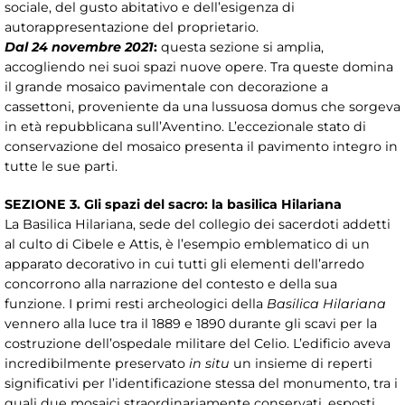
sociale, del gusto abitativo e dell’esigenza di
autorappresentazione del proprietario.
Dal 24 novembre 2021
:
questa sezione si amplia,
accogliendo nei suoi spazi nuove opere. Tra queste domina
il grande mosaico pavimentale con decorazione a
cassettoni, proveniente da una lussuosa domus che sorgeva
in età repubblicana sull’Aventino. L’eccezionale stato di
conservazione del mosaico presenta il pavimento integro in
tutte le sue parti.
SEZIONE 3. Gli spazi del sacro: la basilica Hilariana
La Basilica Hilariana, sede del collegio dei sacerdoti addetti
al culto di Cibele e Attis, è l’esempio emblematico di un
apparato decorativo in cui tutti gli elementi dell’arredo
concorrono alla narrazione del contesto e della sua
funzione. I primi resti archeologici della
Basilica Hilariana
vennero alla luce tra il 1889 e 1890 durante gli scavi per la
costruzione dell’ospedale militare del Celio. L’edificio aveva
incredibilmente preservato
in situ
un insieme di reperti
significativi per l’identificazione stessa del monumento, tra i
quali due mosaici straordinariamente conservati, esposti