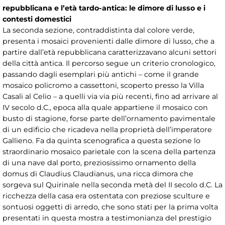
repubblicana e l’età tardo-antica: le dimore di lusso e i
contesti domestici
La seconda sezione, contraddistinta dal colore verde,
presenta i mosaici provenienti dalle dimore di lusso, che a
partire dall’età repubblicana caratterizzavano alcuni settori
della città antica. Il percorso segue un criterio cronologico,
passando dagli esemplari più antichi – come il grande
mosaico policromo a cassettoni, scoperto presso la Villa
Casali al Celio – a quelli via via più recenti, fino ad arrivare al
IV secolo d.C., epoca alla quale appartiene il mosaico con
busto di stagione, forse parte dell’ornamento pavimentale
di un edificio che ricadeva nella proprietà dell’imperatore
Gallieno. Fa da quinta scenografica a questa sezione lo
straordinario mosaico parietale con la scena della partenza
di una nave dal porto, preziosissimo ornamento della
domus di Claudius Claudianus, una ricca dimora che
sorgeva sul Quirinale nella seconda metà del II secolo d.C. La
ricchezza della casa era ostentata con preziose sculture e
sontuosi oggetti di arredo, che sono stati per la prima volta
presentati in questa mostra a testimonianza del prestigio