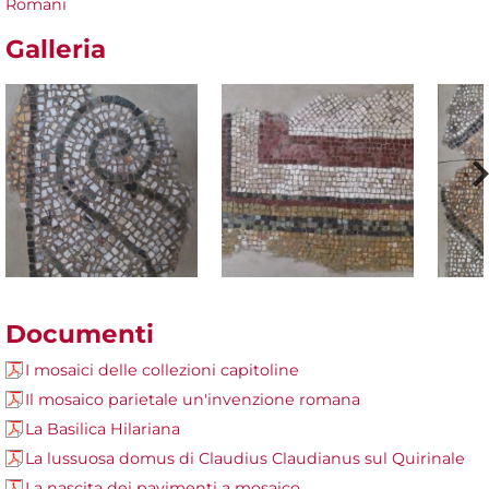
Romani
Galleria
Documenti
I mosaici delle collezioni capitoline
Il mosaico parietale un'invenzione romana
La Basilica Hilariana
La lussuosa domus di Claudius Claudianus sul Quirinale
La nascita dei pavimenti a mosaico