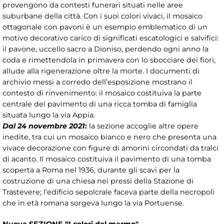
provengono da contesti funerari situati nelle aree
suburbane della città. Con i suoi colori vivaci, il mosaico
ottagonale con pavoni è un esempio emblematico di un
motivo decorativo carico di significati escatologici e salvifici:
il pavone, uccello sacro a Dioniso, perdendo ogni anno la
coda e rimettendola in primavera con lo sbocciare dei fiori,
allude alla rigenerazione oltre la morte. I documenti di
archivio messi a corredo dell’esposizione mostrano il
contesto di rinvenimento: il mosaico costituiva la parte
centrale del pavimento di una ricca tomba di famiglia
situata lungo la via Appia.
Dal 24 novembre 2021
:
la sezione accoglie altre opere
inedite, tra cui un mosaico bianco e nero che presenta una
vivace decorazione con figure di amorini circondati da tralci
di acanto. Il mosaico costituiva il pavimento di una tomba
scoperta a Roma nel 1936, durante gli scavi per la
costruzione di una chiesa nei pressi della Stazione di
Trastevere; l’edificio sepolcrale faceva parte della necropoli
che in età romana sorgeva lungo la via Portuense.