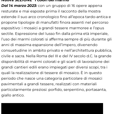
Nuova SEZIONE “I colori del marmo"
Dal 14 marzo 2023:
con un gruppo di 16 opere appena
resturate e mai esposte prima il racconto della mostra
estende il suo arco cronologico fino all’epoca tardo-antica e
propone tipologie di manufatti finora assenti nel percorso
espositivo: i mosaici a grandi tessere marmoree e l’opus
sectile. Espressione del lusso fin dalla prima età imperiale,
l’uso dei marmi colorati si afferma sempre di più durante gli
anni di massima espansione dell’impero, divenendo
consuetudine in ambito privato e nell’architettura pubblica,
civile e sacra. Nella Roma del III e del IV secolo d.C. la grande
disponibilità di marmi colorati e gli scarti di lavorazione dei
grandi cantieri edili erano impiegati per diversi scopi, tra i
quali la realizzazione di tessere di mosaico. È in questo
periodo che nasce una categoria particolare di mosaici
pavimentali a grandi tessere, realizzati con materiali
particolarmente preziosi: porfido, serpentino, portasanta,
giallo antico.