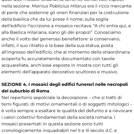
nella sezione.
Manius Poblicius Hilarus
era il ricco mercante
di perle che sostenne gli oneri finanziari per la costruzione
della basilica che da lui prese il nome; sulla soglia
dell’edificio l’iscrizione a mosaico recitava: “A chi entra qui, e
alla Basilica Hilariana, siano gli dèi propizi”. Conosciamo
anche il volto del generoso benefattore: si conservano,
infatti, il suo ritratto e la base della sua statua, posta
all’ingresso dell’edificio, che al momento della straordinaria
scoperta fu accuratamente documentato con tavole
acquarellate, anch’esse esposte in mostra con tutti gli
elementi dell’apparato decorativo scultoreo e musivo.
SEZIONE 4. I mosaici degli edifici funerari nelle necropoli
del suburbio di Roma
Nel repertorio sepolcrale la decorazione – che si tratti di
temi figurati, di motivi ornamentali o di soggetti mitologici –
è volta sempre a esaltare le qualità del defunto e a rievocare
i valori collettivi fondamentali della società romana. I
mosaici presentati in questa sezione sono tutti
cronologicamente inquadrabili nel II e III secolo d.C. e