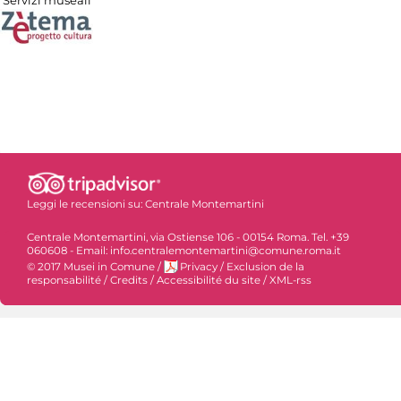
Servizi museali
Leggi le recensioni su:
Centrale Montemartini
Centrale Montemartini, via Ostiense 106 - 00154 Roma. Tel. +39
060608 - Email: info.centralemontemartini@comune.roma.it
© 2017 Musei in Comune
/
Privacy
/
Exclusion de la
responsabilité
/
Credits
/
Accessibilité du site
/
XML-rss