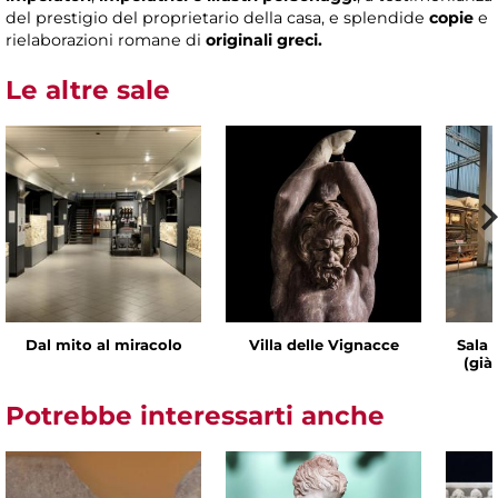
del prestigio del proprietario della casa, e splendide
copie
e
rielaborazioni romane di
originali greci.
Le altre sale
Dal mito al miracolo
Villa delle Vignacce
Sala 
(già
Potrebbe interessarti anche