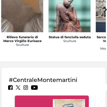
Rilievo funerario di
Statua di fanciulla seduta
Sarco
Marco Virgilio Eurisace
Scultura
Ve
Scultura
Mon
#CentraleMontemartini