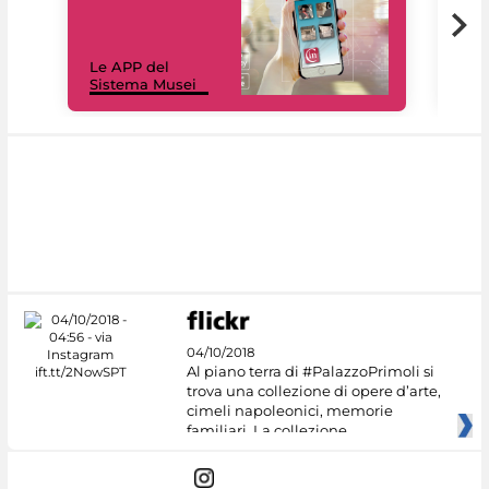
Il 
Le APP del
Mus
Sistema Musei
net
04/10/2018
Al piano terra di #PalazzoPrimoli si
trova una collezione di opere d’arte,
cimeli napoleonici, memorie
familiari. La collezione