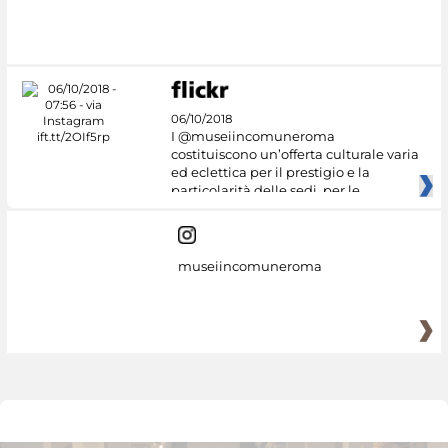
06/10/2018
I @museiincomuneroma
costituiscono un’offerta culturale varia
ed eclettica per il prestigio e la
particolarità delle sedi, per le
museiincomuneroma