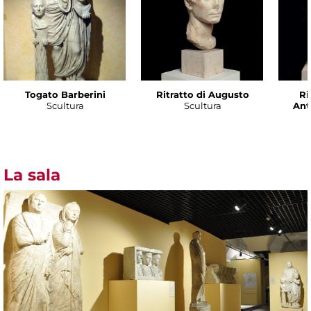
Togato Barberini
Ritratto di Augusto
Ri
Scultura
Scultura
Ant
La sala