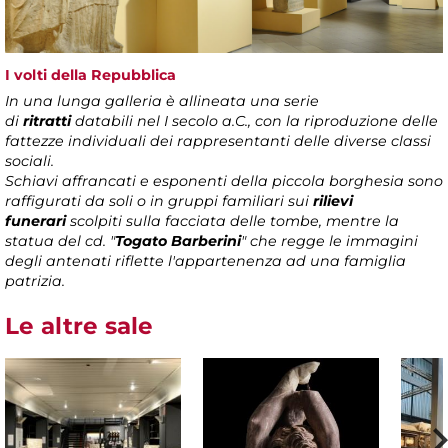
I volti della Repubblica
In una lunga galleria è allineata una serie
di
ritratti
databili nel I secolo a.C., con la riproduzione delle
fattezze individuali dei rappresentanti delle diverse classi
sociali.
Schiavi affrancati e esponenti della piccola borghesia sono
raffigurati da soli o in gruppi familiari sui
rilievi
funerari
scolpiti sulla facciata delle tombe, mentre la
statua del cd. "
Togato Barberini
" che regge le immagini
degli antenati riflette l'appartenenza ad una famiglia
patrizia.
Le altre sale