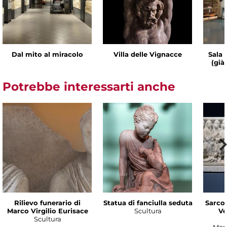
Dal mito al miracolo
Villa delle Vignacce
Sala 
(già
Potrebbe interessarti anche
Rilievo funerario di
Statua di fanciulla seduta
Sarco
Marco Virgilio Eurisace
Scultura
Ve
Scultura
Mon