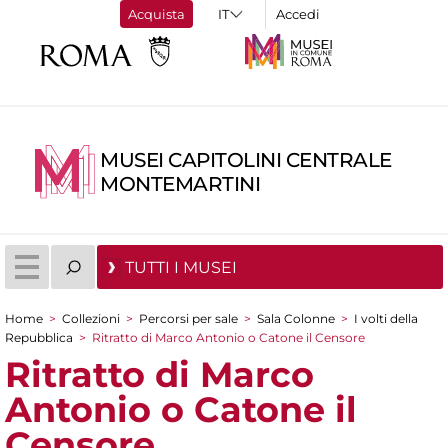
Acquista
Accedi
MUSEI CAPITOLINI CENTRALE
MONTEMARTINI
TUTTI I MUSEI
Home
>
Collezioni
>
Percorsi per sale
>
Sala Colonne
>
I volti della
Tu sei qui
Repubblica
>
Ritratto di Marco Antonio o Catone il Censore
Ritratto di Marco
Antonio o Catone il
Censore